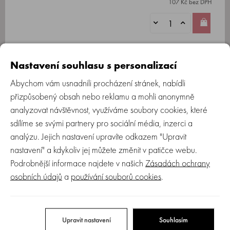
107 Kč bez DPH
Nastavení souhlasu s personalizací
Abychom vám usnadnili procházení stránek, nabídli
přizpůsobený obsah nebo reklamu a mohli anonymně
Více o produktu
Recenze (0)
Zeptejte se
analyzovat návštěvnost, využíváme soubory cookies, které
sdílíme se svými partnery pro sociální média, inzerci a
analýzu. Jejich nastavení upravíte odkazem "Upravit
Sada WONDERLAND od značky Suavinex vyzývá k
nastavení" a kdykoliv jej můžete změnit v patičce webu.
nakročení na cestu k přirozenému a samostatnému krmení
Podrobnější informace najdete v našich
Zásadách ochrany
miminek, procesu učení, jíst samostatně, ať už doma nebo
osobních údajů
a
používání souborů cookies
.
když jste venku.
Upravit nastavení
Souhlasím
Ke kaši i do sklenice - ergonomicky tvarovaná lžíce je