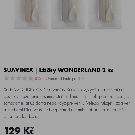
SUAVINEX | Lžičky WONDERLAND 2 ks
0%
Ohodnotit tento produkt
Sada WONDERLAND od značky Suavinex vyzývá k nakročení na
cestu k přirozenému a samostatnému krmení miminek, procesu učení, jíst
samostatně, ať už doma nebo když jste venku. Velikost rukojeti, zakřivení
a zaoblení lžíce zajišťuje bezpečnost a komfort při krmení a nedráždí
citlivé dětské dásně.
129 Kč