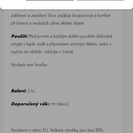
určená pro první kašičky a přesnídávky. Velikost rukojeti,
zakřivení a zaoblení lžíce zajišťuje bezpečnost a komfort
při krmení a nedráždí citlivé dětské dásně.
Použití:
Před prvním a každým dalším použitím důkladně
umyjte v teplé vodě s přípravkem určeným dětem, nebo v
myčce na nádobí, udržujte v čistotě.
Výrobek není hračka.
Balení:
2 ks
Doporučený věk:
+6 měsíců
Vyrobeno v rámci EU. Veškeré výrobky jsou bez BPA,