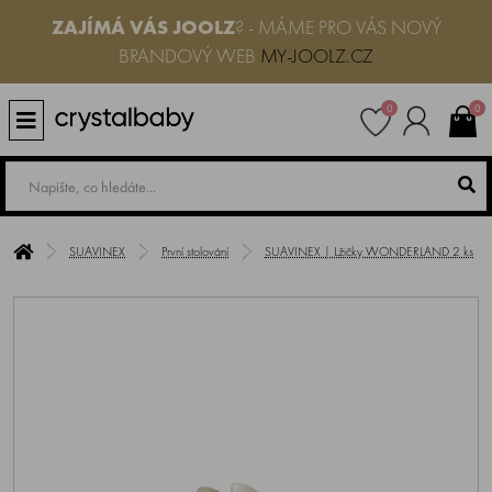
ZAJÍMÁ VÁS JOOLZ
? - MÁME PRO VÁS NOVÝ
BRANDOVÝ WEB
MY-JOOLZ.CZ
0
0
SUAVINEX
První stolování
SUAVINEX | Lžičky WONDERLAND 2 ks