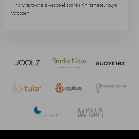
klinicky testované a vyrobené španělským farmaceutickým
výrobcem.