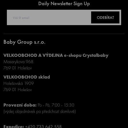
Daily Newsletter Sign Up
ODEBÍRAT
Baby Group s.r.o.
VELKOOBCHOD A VÝDEJNA e-shopu Crystalbaby
Masarykova 968
769 01 Holešov
VELKOOBCHOD sklad
Holešovská 1909
769 01 Holešov
Provozní doba:
Po - Pá, 7:00 - 15:30
(výdej objednávek po předchozí domluvě)
Expedice:
+420 733 642 558