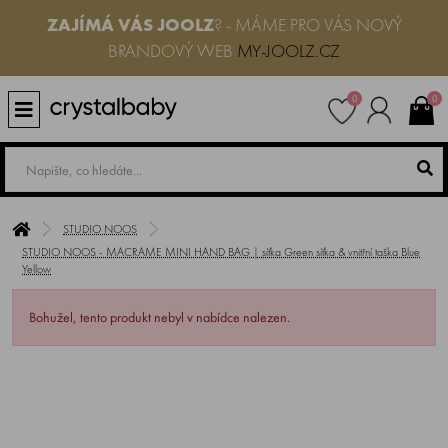
ZAJÍMÁ VÁS JOOLZ
? - MÁME PRO VÁS NOVÝ
BRANDOVÝ WEB
MY-JOOLZ.CZ
0
0
STUDIO NOOS
STUDIO NOOS - MACRAME MINI HAND BAG | síťka Green síťka & vnitřní taška Blue
Yellow
Bohužel, tento produkt nebyl v nabídce nalezen.