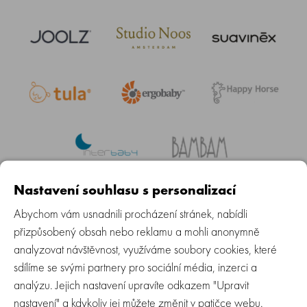
Nastavení souhlasu s personalizací
Abychom vám usnadnili procházení stránek, nabídli
Daily Newsletter Sign Up
přizpůsobený obsah nebo reklamu a mohli anonymně
analyzovat návštěvnost, využíváme soubory cookies, které
ODEBÍRAT
sdílíme se svými partnery pro sociální média, inzerci a
analýzu. Jejich nastavení upravíte odkazem "Upravit
nastavení" a kdykoliv jej můžete změnit v patičce webu.
Baby Group s.r.o.