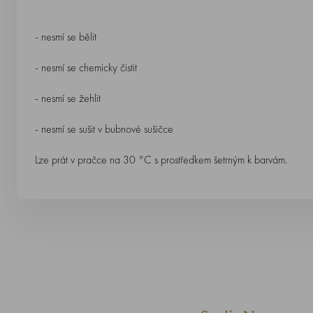
- nesmí se bělit
- nesmí se chemicky čistit
- nesmí se žehlit
- nesmí se sušit v bubnové sušičce
Lze prát v pračce na 30 °C s prostředkem šetrným k barvám.