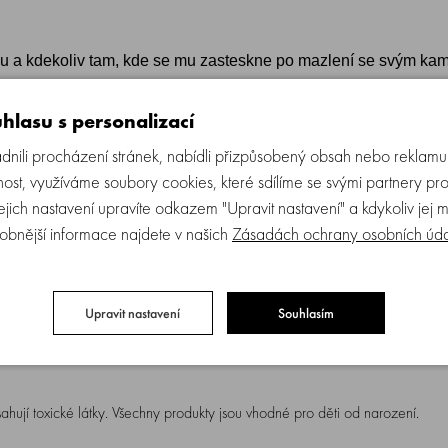
rku a kdekoliv tam, kde se mu zasteskne po mazlení se svým k
hlasu s personalizací
ili procházení stránek, nabídli přizpůsobený obsah nebo reklam
ost, využíváme soubory cookies, které sdílíme se svými partnery pro
Jejich nastavení upravíte odkazem "Upravit nastavení" a kdykoliv jej 
obnější informace najdete v našich
Zásadách ochrany osobních úd
Upravit nastavení
Souhlasím
jí toxické látky. Všechny produkty jsou vhodné pro děti od narození.