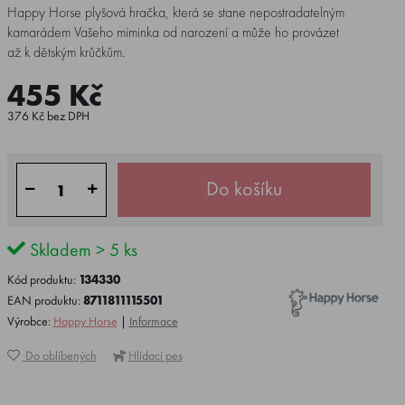
Happy Horse plyšová hračka, která se stane nepostradatelným
kamarádem Vašeho miminka od narození a může ho provázet
až k dětským krůčkům.
455 Kč
376 Kč bez DPH
Do košíku
Skladem > 5 ks
Kód produktu:
134330
EAN produktu:
8711811115501
Výrobce:
Happy Horse
|
Informace
Do oblíbených
Hlídací pes