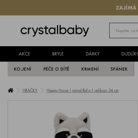
ZAJÍMÁ
AKCE
BRYLE
DÁRKY
DUDLÍK
KOJENÍ
PÉČE O DÍTĚ
KRMENÍ
SPÁNEK
HRAČKY
Happy Horse | mýval Raf n.1 velikost: 34 cm