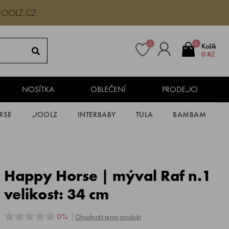
JOOLZ.CZ
0
0
Košík
0 Kč
NOSÍTKA
OBLEČENÍ
PRODEJCI
RSE
JOOLZ
INTERBABY
TULA
BAMBAM
Happy Horse | mýval Raf n.1
velikost: 34 cm
0%
Ohodnotit tento produkt