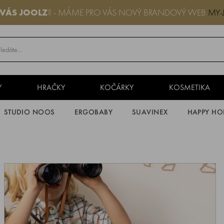
 VÁS JOOLZ
? - MÁME PRO VÁS NOVÝ BRANDOVÝ WEB
MY-
Y
HRAČKY
KOČÁRKY
KOSMETIKA
STUDIO NOOS
ERGOBABY
SUAVINEX
HAPPY HO