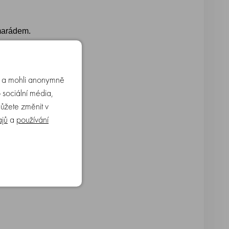
amarádem.
u a mohli anonymně
 sociální média,
můžete změnit v
ajů
a
používání