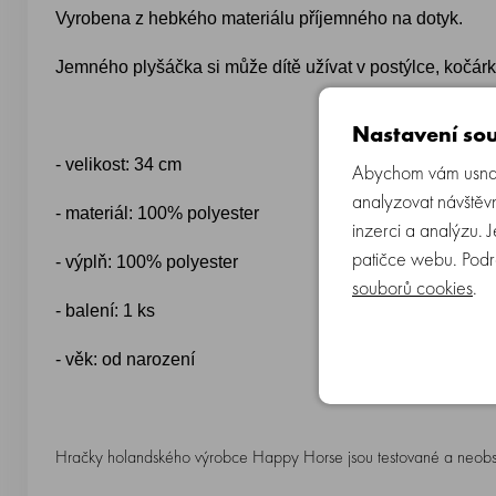
Vyrobena z hebkého materiálu příjemného na dotyk.
Jemného plyšáčka si může dítě užívat v postýlce, kočá
Nastavení sou
- velikost: 34 cm
Abychom vám usnadn
analyzovat návštěvn
- materiál: 100% polyester
inzerci a analýzu. 
patičce webu. Podr
- výplň: 100% polyester
souborů cookies
.
- balení: 1 ks
- věk: od narození
Hračky holandského výrobce Happy Horse jsou testované a neobsahu