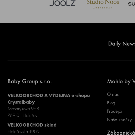
Daily News
Baby Group s.r.o.
Mohlo by V
O nás
VELKOOBCHOD A VÝDEJNA e-shopu
Crystalbaby
Blog
Masarykova 968
Prodejci
769 01 Holešov
Naše značky
VELKOOBCHOD sklad
Holešovská 1909
Zákaznická