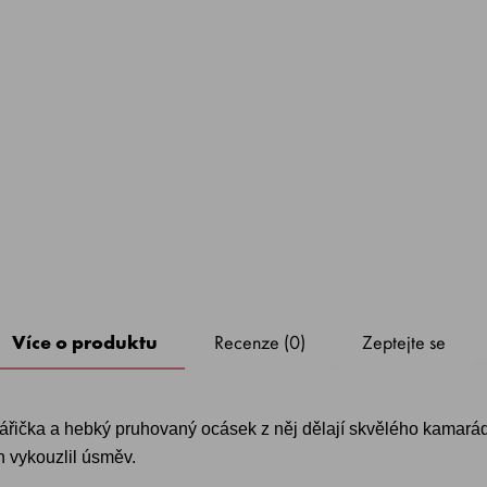
Více o produktu
Recenze (0)
Zeptejte se
tvářička a hebký pruhovaný ocásek z něj dělají skvělého kamará
n vykouzlil úsměv.