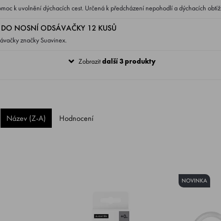
moc k uvolnění dýchacích cest. Určená k předcházení nepohodlí a dýchacích obtíž
ména u malých dětí, které neumí samostatně smrkat.
Y DO NOSNÍ ODSÁVAČKY 12 KUSŮ
sávačky značky Suavinex.
Zobrazit
další 3 produkty
Název (Z-A)
Hodnocení
NOVINKA