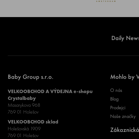
Daily News
Baby Group s.r.o.
Mohlo by V
O nás
VELKOOBCHOD A VÝDEJNA e-shopu
Crystalbaby
Blog
Masarykova 968
Prodejci
769 01 Holešov
Naše značky
VELKOOBCHOD sklad
Holešovská 1909
Zákaznická
769 01 Holešov