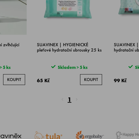
zvlhčující
SUAVINEX | HYGIENICKÉ
SUAVINEX | 
pleťové hydratační ubrousky 25 ks
hydratační u
 5 ks
Skladem > 5 ks
Sk
KOUPIT
KOUPIT
65 Kč
99 Kč
1