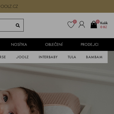
JOOLZ.CZ
0
0
Košík
0 Kč
NOSÍTKA
OBLEČENÍ
PRODEJCI
RSE
JOOLZ
INTERBABY
TULA
BAMBAM