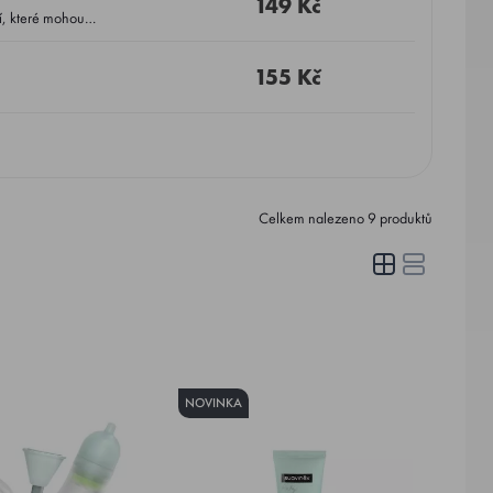
149 Kč
í, které mohou
155 Kč
Celkem nalezeno
9
produktů
NOVINKA