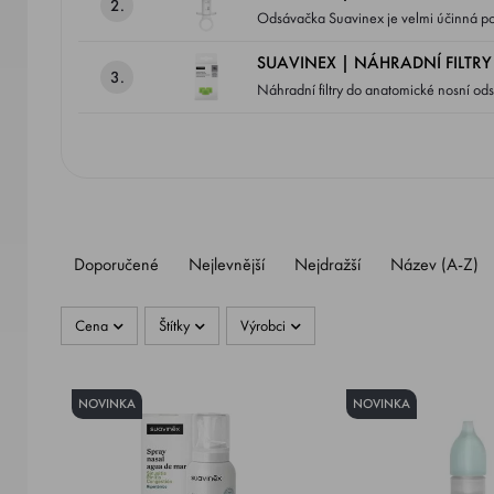
2.
Odsávačka Suavinex je velmi účinná po
způsobit ucpání nosních dírek, a to zej
SUAVINEX | NÁHRADNÍ FILTR
3.
Náhradní filtry do anatomické nosní od
Doporučené
Nejlevnější
Nejdražší
Název (A-Z)
Cena
Štítky
Výrobci
NOVINKA
NOVINKA