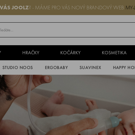
 VÁS JOOLZ
? - MÁME PRO VÁS NOVÝ BRANDOVÝ WEB
MY-
Y
HRAČKY
KOČÁRKY
KOSMETIKA
STUDIO NOOS
ERGOBABY
SUAVINEX
HAPPY HO