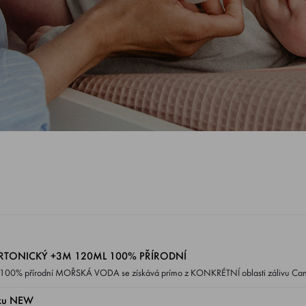
RTONICKÝ +3M 120ML 100% PŘÍRODNÍ
(Francie) a je známou pro KVALITU A ČISTOTU těchto vyjímečných vod mající léčebné účinky.
íku NEW