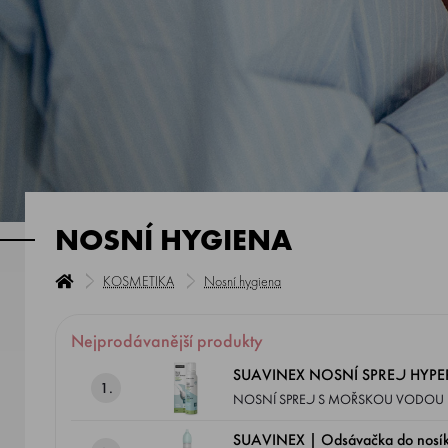
NOSNÍ HYGIENA
KOSMETIKA
Nosní hygiena
Nejprodávanější produkty
SUAVINEX NOSNÍ SPREJ HYPE
1.
NOSNÍ SPREJ S MOŘSKOU VODOU 100% přírodní MOŘSKÁ VODA se získává prímo z KONKRÉTNÍ oblasti zálivu Cancale, v Bretani
SUAVINEX | Odsávačka do nos