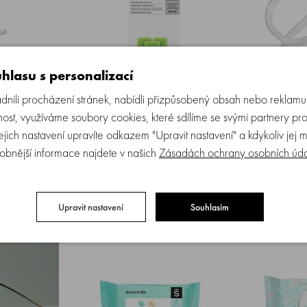
hlasu s personalizací
ili procházení stránek, nabídli přizpůsobený obsah nebo reklam
čka do
SUAVINEX | NÁHRADNÍ FILTRY
SUAVINEX |
ost, využíváme soubory cookies, které sdílíme se svými partnery pro
DO NOSNÍ ODSÁVAČKY 12
odsávačka do
Jejich nastavení upravíte odkazem "Upravit nastavení" a kdykoliv jej 
KUSŮ
obnější informace najdete v našich
Zásadách ochrany osobních úd
 5 ks
Skladem > 5 ks
Sk
KOUPIT
KOUPIT
155 Kč
279 Kč
Upravit nastavení
Souhlasím