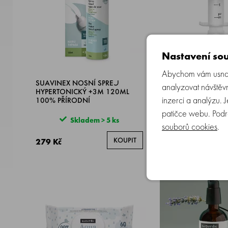
Nastavení sou
Abychom vám usnadn
SUAVINEX NOSNÍ SPREJ
SUAVINEX | Odsáva
analyzovat návštěvn
HYPERTONICKÝ +3M 120ML
nosíku NEW
inzerci a analýzu. 
100% PŘÍRODNÍ
patičce webu. Podr
Skladem > 5 ks
Skladem >
souborů cookies
.
KOUPIT
279 Kč
149 Kč