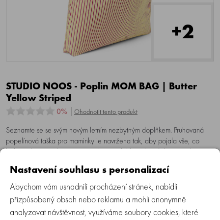
+2
STUDIO NOOS - Poplin MOM BAG | Butter
Yellow Striped
0%
Ohodnotit tento produkt
Seznamte se se svým novým letním nezbytným doplňkem. Pruhovaná
popelínová taška pro maminky je navržena tak, aby pojala vše, co
během dne potřebujete. Je vyrobena z lehké, ale odolné popelínové
tkaniny a nabízí prostorný vnitřek, do kterého se vejdou všechny vaše
Nastavení souhlasu s personalizací
každodenní nezbytnosti – od plenek a vlhčených ubrousků po lahvičky,
svačiny a další věci, takže máte vše vždy po ruce.
Abychom vám usnadnili procházení stránek, nabídli
přizpůsobený obsah nebo reklamu a mohli anonymně
1 499 Kč
analyzovat návštěvnost, využíváme soubory cookies, které
1 239 Kč bez DPH