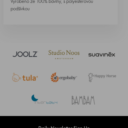
Vyrobeno ze 100% bavlny, s polyesterovou
podšívkou
Daily Newsletter Sign Up