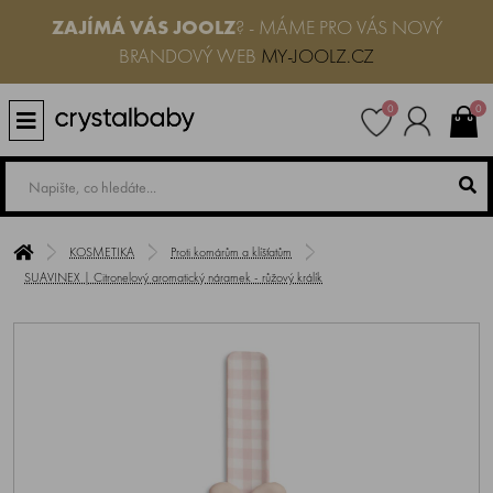
ZAJÍMÁ VÁS JOOLZ
? - MÁME PRO VÁS NOVÝ
BRANDOVÝ WEB
MY-JOOLZ.CZ
0
0
KOSMETIKA
Proti komárům a klíšťatům
SUAVINEX | Citronelový aromatický náramek - růžový králík