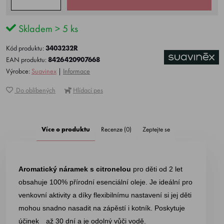
Skladem > 5 ks
Kód produktu:
3403232R
EAN produktu:
8426420907668
Výrobce:
Suavinex
|
Informace
Do oblíbených
Hlídací pes
Více o produktu
Recenze (0)
Zeptejte se
Aromatický náramek s citronelou
pro děti od 2 let
obsahuje 100% přírodní esenciální oleje. Je ideální pro
venkovní aktivity a díky flexibilnímu nastavení si jej děti
mohou snadno nasadit na zápěstí i kotník. Poskytuje
účinek až 30 dní a je odolný vůči vodě.