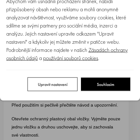
Abychom vám usnadnili procházení stránek, nabídli
čímž se zabrání jejímu přímému kontaktu s pokožkou
přizpůsobený obsah nebo reklamu a mohli anonymně
dítěte.
analyzovat návštěvnost, využíváme soubory cookies, které
Neobsahuje biocidy ani insekticidy.
sdílíme se svými partnery pro sociální média, inzerci a
analýzu. Jejich nastavení upravíte odkazem "Upravit
Díky pružnému provedení lze náramek pohodlně nosit
nastavení" a kdykoliv jej můžete změnit v patičce webu.
na zápěstí i kotníku.
Podrobnější informace najdete v našich
Zásadách ochrany
osobních údajů
a
používání souborů cookies
.
Balení obsahuje
2 náhradní citronelové
1 aromatický
vložky
náramek
Upravit nastavení
Souhlasím
Návod k použití
Před použitím si pečlivě přečtěte návod a upozornění.
Otevřete ochranný plastový obal vložky. Vyjměte pouze
jednu vložku a druhou uschovejte, aby si zachovala
své vlastnosti.