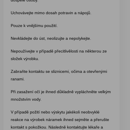
dospělé osoby.
Uchovávejte mimo dosah potravin a nápojů.
Pouze k vnějšímu použití.
Nevkládejte do úst, neolizujte a nepolykejte.
Nepoužívejte v případě přecitlivělosti na některou ze
složek výrobku.
Zabraňte kontaktu se sliznicemi, očima a otevřenými
ranami.
Při zasažení očí je ihned důkladně vypláchněte velkým
množstvím vody.
V případě požití nebo výskytu jakékoli neobvyklé
reakce na výrobek náramek ihned sejměte a přerušte
kontakt s pokožkou. Následně kontaktujte lékaře a