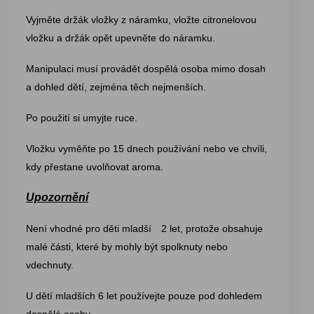
Vyjměte držák vložky z náramku, vložte citronelovou
vložku a držák opět upevněte do náramku.
Manipulaci musí provádět dospělá osoba mimo dosah
a dohled dětí, zejména těch nejmenších.
Po použití si umyjte ruce.
Vložku vyměňte po 15 dnech používání nebo ve chvíli,
kdy přestane uvolňovat aroma.
Upozornění
Není vhodné pro děti mladší 2 let, protože obsahuje
malé části, které by mohly být spolknuty nebo
vdechnuty.
U dětí mladších 6 let používejte pouze pod dohledem