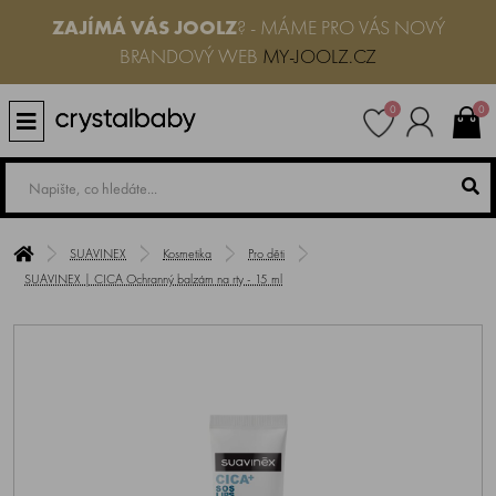
ZAJÍMÁ VÁS JOOLZ
? - MÁME PRO VÁS NOVÝ
BRANDOVÝ WEB
MY-JOOLZ.CZ
0
0
SUAVINEX
Kosmetika
Pro děti
SUAVINEX | CICA Ochranný balzám na rty - 15 ml