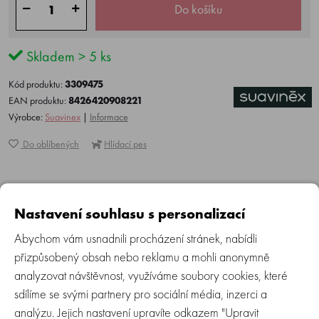
Do košíku
Skladem > 5 ks
Kód produktu:
3309475
EAN produktu:
8426420908221
Výrobce:
Suavinex
|
Informace
Do oblíbených
Hlídací pes
Více o produktu
Recenze (0)
Zeptejte se
Nastavení souhlasu s personalizací
Abychom vám usnadnili procházení stránek, nabídli
přizpůsobený obsah nebo reklamu a mohli anonymně
Ochranný balzám na rty, který intenzivně vyživuje a
analyzovat návštěvnost, využíváme soubory cookies, které
pomáhá obnovovat jemnou pokožku suchých a
sdílíme se svými partnery pro sociální média, inzerci a
popraskaných rtů celé rodiny.
analýzu. Jejich nastavení upravíte odkazem "Upravit