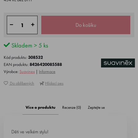
Do košíku
Skladem > 5 ks
Kód produktu:
308532
EAN produktu:
8426420085588
Výrobce:
Suavinex
|
Informace
Do oblíbených
Hlídací pes
Více o produktu
Recenze (0)
Zeptejte se
Děti ve velkém stylu!