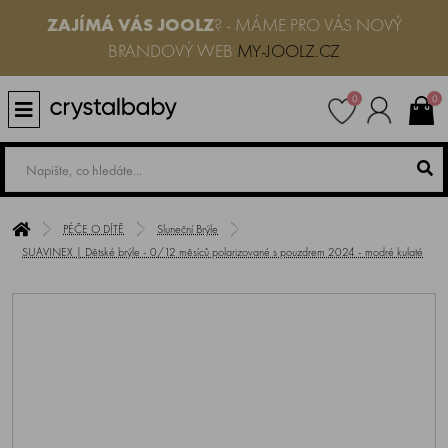
ZAJÍMÁ VÁS JOOLZ
? - MÁME PRO VÁS NOVÝ
BRANDOVÝ WEB
MY-JOOLZ.CZ
0
0
PÉČE O DÍTĚ
Sluneční Brýle
SUAVINEX | Dětské brýle - 0/12 měsíců polarizované s pouzdrem 2024 - modré kulaté