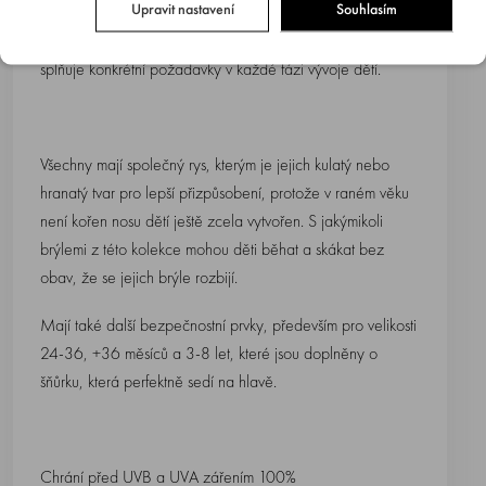
Upravit nastavení
Souhlasím
Dostupné ve velikostech 0-12m, 12-24m, 24-36m, +36
měsíců, 3-8 let a dámské/pánské, kdy každá z nich
splňuje konkrétní požadavky v každé fázi vývoje dětí.
Všechny mají společný rys, kterým je jejich kulatý nebo
hranatý tvar pro lepší přizpůsobení, protože v raném věku
není kořen nosu dětí ještě zcela vytvořen. S jakýmikoli
brýlemi z této kolekce mohou děti běhat a skákat bez
obav, že se jejich brýle rozbijí.
Mají také další bezpečnostní prvky, především pro velikosti
24-36, +36 měsíců a 3-8 let, které jsou doplněny o
šňůrku, která perfektně sedí na hlavě.
Chrání před UVB a UVA zářením 100%