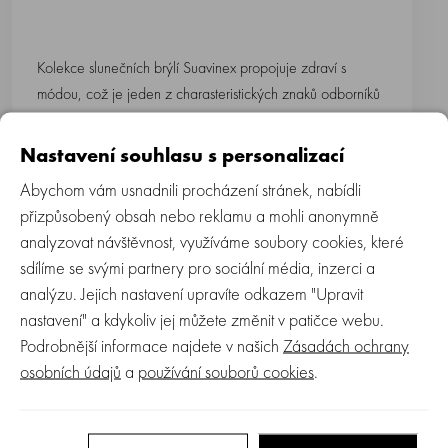
Kolekce slunečních brýlí Suavinex propojuje zdraví s
módou, což je jeden z charasteristických znaků odborníků
na kojenecký sortiment péče o děti. Jednak se jedná o
produkt zaměřený na prevenci, protože čočky brýlí jsou
Nastavení souhlasu s personalizací
polarizované s UV400
filtrema jednak obsahuje
Abychom vám usnadnili procházení stránek, nabídli
lehké flexibilní obroučky
, které se přizpůsobí
přizpůsobený obsah nebo reklamu a mohli anonymně
dětskému obličeji.
analyzovat návštěvnost, využíváme soubory cookies, které
sdílíme se svými partnery pro sociální média, inzerci a
Důkaz, že být trendy není v rozporu s důrazem na
analýzu. Jejich nastavení upravíte odkazem "Upravit
bezpečnost, je ztělesněn v této nové kolekci stylových
nastavení" a kdykoliv jej můžete změnit v patičce webu.
brýlí. Plastové ohebné obroučky ve velké barevné škále
Podrobnější informace najdete v našich
Zásadách ochrany
lze kombinovat s oblečením dětí a barevné čočky se
osobních údajů
a
používání souborů cookies
.
zrcadlovým efektem jsou prakticky nerozbitné.