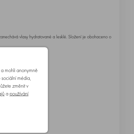
 zanechává vlasy hydratované a lesklé. Složení je obohaceno o
u a mohli anonymně
 sociální média,
můžete změnit v
ajů
a
používání