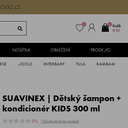
JOOLZ.CZ
0
0
Košík
0 Kč
NOSÍTKA
OBLEČENÍ
PRODEJCI
RSE
JOOLZ
INTERBABY
TULA
BAMBAM
SUAVINEX | Dětský šampon +
kondicionér KIDS 300 ml
0%
Ohodnotit tento produkt