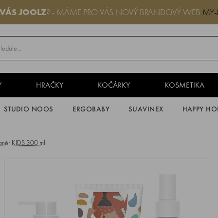
 VÁS JOOLZ
? - MÁME PRO VÁS NOVÝ BRANDOVÝ WEB
MY-
Y
HRAČKY
KOČÁRKY
KOSMETIKA
STUDIO NOOS
ERGOBABY
SUAVINEX
HAPPY HO
onér KIDS 300 ml