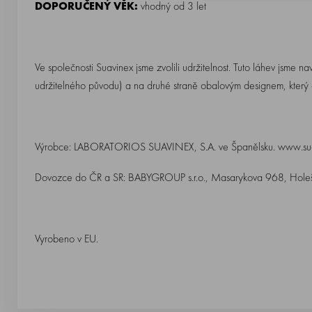
DOPORUČENÝ VĚK:
vhodný od 3 let
Ve společnosti Suavinex jsme zvolili udržitelnost. Tuto láhev jsme na
udržitelného původu) a na druhé straně obalovým designem, který 
Výrobce: LABORATORIOS SUAVINEX, S.A. ve Španělsku. www.su
Dovozce do ČR a SR: BABYGROUP s.r.o., Masarykova 968, Holeš
Vyrobeno v EU.