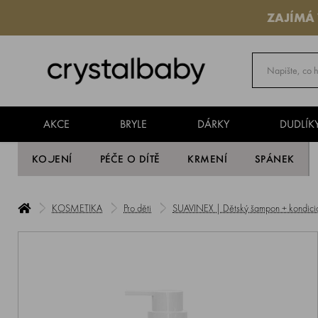
ZAJÍMÁ
AKCE
BRYLE
DÁRKY
DUDLÍK
KOJENÍ
PÉČE O DÍTĚ
KRMENÍ
SPÁNEK
KOSMETIKA
Pro děti
SUAVINEX | Dětský šampon + kondici