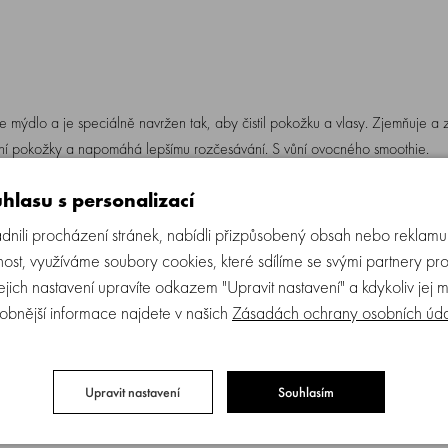
e mýdlo a je speciálně navržen tak, aby čistil pokožku a vlasy. Zjemňuje a
ení pokožky a napomáhá lepšímu rozčesávání. S vůní ovocného smoothie.
hlasu s personalizací
ili procházení stránek, nabídli přizpůsobený obsah nebo reklam
ost, využíváme soubory cookies, které sdílíme se svými partnery pro
Jejich nastavení upravíte odkazem "Upravit nastavení" a kdykoliv jej 
obnější informace najdete v našich
Zásadách ochrany osobních úd
 se nevytvoří pěna. Poté důkladně opláchněte velkým množstvím vody.
Upravit nastavení
Souhlasím