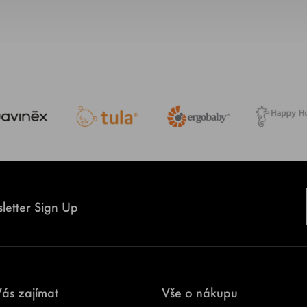
letter Sign Up
ás zajímat
Vše o nákupu