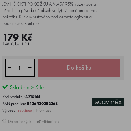
JEMNĚ ČISTÍ POKOŽKU A VLASY 95% složek zcela
přírodního původu (% obsah vody). Vhodné pro citlivou
pokožku. Klinicky testováno pod dermatologickou a
pediatrickou kontrolou.
179 Kč
148 Kč bez DPH
Do košíku
Skladem > 5 ks
Kód produktu:
3210145
EAN produktu:
8426420082068
Výrobce:
Suavinex
|
Informace
Do oblíbených
Hlídací pes