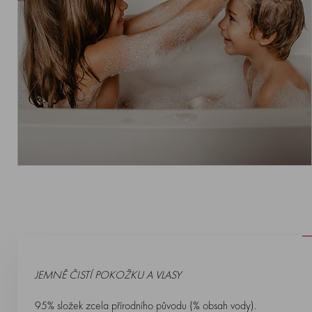
JEMNĚ ČISTÍ POKOŽKU A VLASY
95% složek zcela přírodního původu (% obsah vody).