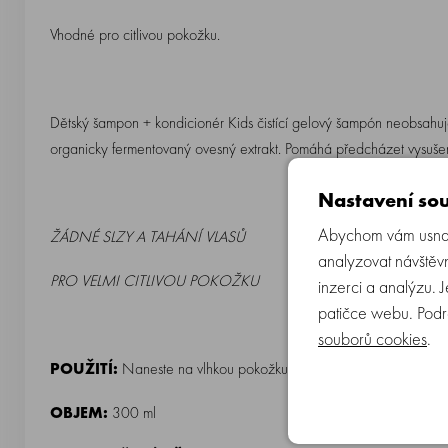
Vhodné pro citlivou pokožku.
Dětský šampon + kondicionér Kids čistící gelový šampón neobsahuj
organicky fermentovaný ovesný extrakt. Pomáhá předcházet vysuš
Nastavení sou
Abychom vám usnadn
ŽÁDNÉ SLZY A TAHÁNÍ VLASŮ
analyzovat návštěvn
PRO VELMI CITLIVOU POKOŽKU
inzerci a analýzu. 
patičce webu. Podr
souborů cookies
.
POUŽITÍ:
Naneste na vlhkou pokožku a vlasy a masírujte, dokud
OBJEM:
300 ml