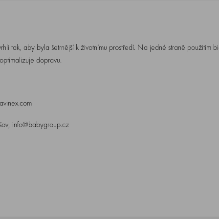
vrhli tak, aby byla šetrnější k životnímu prostředí. Na jedné straně použitím 
optimalizuje dopravu.
avinex.com
ov, info@babygroup.cz