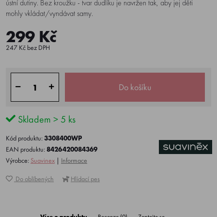
ústní dutiny. Bez kroužku - tvar dudlíku je navržen tak, aby jej děti
mohly vkládat/vyndávat samy.
299 Kč
247 Kč bez DPH
Do košíku
Skladem > 5 ks
Kód produktu:
3308400WP
EAN produktu:
8426420084369
Výrobce:
Suavinex
|
Informace
Do oblíbených
Hlídací pes
Více o produktu
Recenze (0)
Zeptejte se