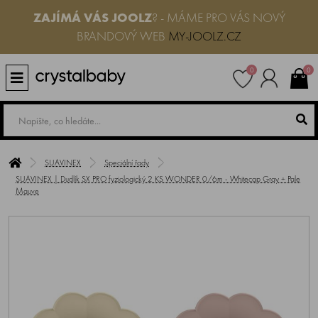
ZAJÍMÁ VÁS JOOLZ
? - MÁME PRO VÁS NOVÝ
BRANDOVÝ WEB
MY-JOOLZ.CZ
0
0
SUAVINEX
Speciální řady
SUAVINEX | Dudlík SX PRO fyziologický 2 KS WONDER 0/6m - Whitecap Gray + Pale
Mauve