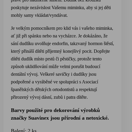
poskytuje nezávislost Vašemu miminku, aby si jej děti
mohly samy vkládat/vyndávat.
Je velkým pomocníkem pro klid vás i vašeho miminka,
ať již při spánku nebo na vycházce. Je dokázáno, že
sání dudlíku uvolňuje endorfin, takzvaný hormon štěstí,
který přináší dítěti příjemný konejšivý pocit. Dopřejte
dítěti dudlík místo prstů či pěstičky, protože tento
způsob uklidňování může velmi porušit budoucí
dentální vývoj. Veškeré savičky i dudlíky jsou
podpořené a vyráběné ve spolupráci s Asociací
španělských dětských ortodontistů a respektují
přirozený vývoj dásní, zubů i patra dítěte.
Barvy použité pro dekorování výrobků
značky Suavinex jsou přírodní a netoxické.
Balení: 2 ks