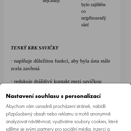
nejčastěji
bylo zajištěno
obávat, 
co
byste d
nejpřirozenější
vložili 
sání
mimink
obrácen
TENKÝ KRK SAVIČKY
· naplňuje důležitou funkci, aby byla ústa stále
zcela zavřená
· redukuje dráždivý kontakt mezi savičkou
řezáky
Nastavení souhlasu s personalizací
Abychom vám usnadnili procházení stránek, nabídli
přizpůsobený obsah nebo reklamu a mohli anonymně
ŠIRŠÍ ČÁST SAVIČKY
analyzovat návštěvnost, využíváme soubory cookies, které
· lepší přenášení tlaku vyvíjeného na dásně /
sdílíme se svými partnery pro sociální média, inzerci a