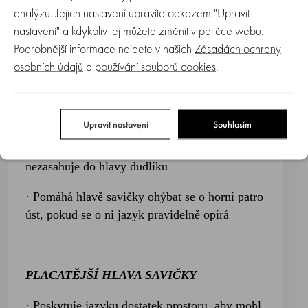
zuby
analýzu. Jejich nastavení upravíte odkazem "Upravit
nastavení" a kdykoliv jej můžete změnit v patičce webu.
· napodobuje tvar mateřské bradavky
Podrobnější informace najdete v našich
Zásadách ochrany
osobních údajů
a
používání souborů cookies
.
KRATŠÍ HLAVA SAVIČKY
Upravit nastavení
Souhlasím
· Poskytuje rtům a dásním / zoubkům klidový
režim na krku savičky, která je nyní delší a
nezasahuje do hlavy dudlíku
· Pomáhá hlavě savičky ohýbat se o horní patro
úst, pokud se o ni jazyk pravidelně opírá
PLACATĚJŠÍ HLAVA SAVIČKY
· Poskytuje jazyku dostatek prostoru, aby mohl