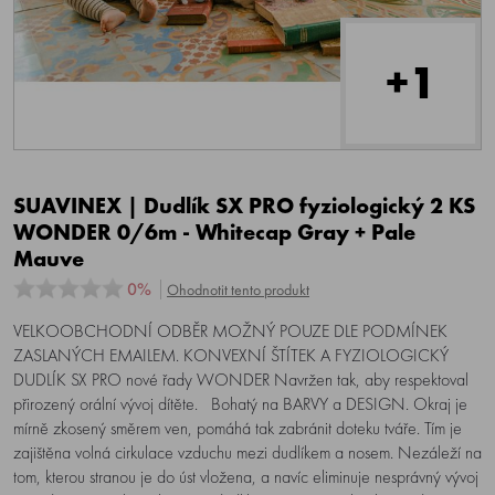
+1
SUAVINEX | Dudlík SX PRO fyziologický 2 KS
WONDER 0/6m - Whitecap Gray + Pale
Mauve
0%
Ohodnotit tento produkt
VELKOOBCHODNÍ ODBĚR MOŽNÝ POUZE DLE PODMÍNEK
ZASLANÝCH EMAILEM. KONVEXNÍ ŠTÍTEK A FYZIOLOGICKÝ
DUDLÍK SX PRO nové řady WONDER Navržen tak, aby respektoval
přirozený orální vývoj dítěte. Bohatý na BARVY a DESIGN. Okraj je
mírně zkosený směrem ven, pomáhá tak zabránit doteku tváře. Tím je
zajištěna volná cirkulace vzduchu mezi dudlíkem a nosem. Nezáleží na
tom, kterou stranou je do úst vložena, a navíc eliminuje nesprávný vývoj