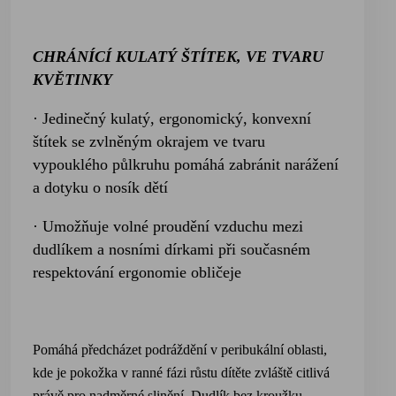
CHRÁNÍCÍ KULATÝ ŠTÍTEK, VE TVARU
KVĚTINKY
· Jedinečný kulatý, ergonomický, konvexní
štítek se zvlněným okrajem ve tvaru
vypouklého půlkruhu pomáhá zabránit narážení
a dotyku o nosík dětí
· Umožňuje volné proudění vzduchu mezi
dudlíkem a nosními dírkami při současném
respektování ergonomie obličeje
Pomáhá předcházet podráždění v peribukální oblasti,
kde je pokožka v ranné fázi růstu dítěte zvláště citlivá
právě pro nadměrné slinění. Dudlík bez kroužku