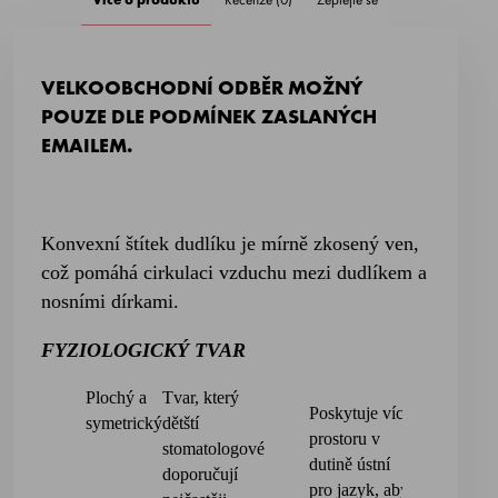
VELKOOBCHODNÍ ODBĚR MOŽNÝ
POUZE DLE PODMÍNEK ZASLANÝCH
EMAILEM.
K
onvexní štítek dudlíku je mírně zkosený ven,
což pomáhá cirkulaci vzduchu mezi dudlíkem a
nosními dírkami.
FYZIOLOGICKÝ TVAR
Plochý a
Tvar, který
Poskytuje více
Je
symetrický
dětští
prostoru v
reverzib
stomatologové
dutině ústní
a proto 
doporučují
pro jazyk, aby
nemusít