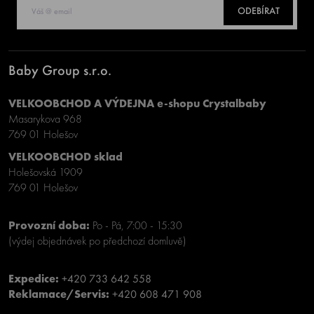
ODEBÍRAT
Baby Group s.r.o.
VELKOOBCHOD A VÝDEJNA e-shopu Crystalbaby
Masarykova 968
769 01 Holešov
VELKOOBCHOD sklad
Holešovská 1909
769 01 Holešov
Provozní doba:
Po - Pá, 7:00 - 15:30
(výdej objednávek po předchozí domluvě)
Expedice:
+420 733 642 558
Reklamace/Servis:
+420 608 471 908