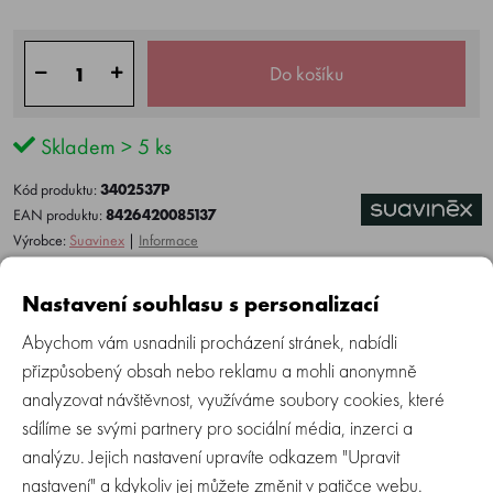
Do košíku
Skladem > 5 ks
Kód produktu:
3402537P
EAN produktu:
8426420085137
Výrobce:
Suavinex
|
Informace
Do oblíbených
Hlídací pes
Nastavení souhlasu s personalizací
Abychom vám usnadnili procházení stránek, nabídli
přizpůsobený obsah nebo reklamu a mohli anonymně
Více o produktu
Recenze (0)
Zeptejte se
analyzovat návštěvnost, využíváme soubory cookies, které
sdílíme se svými partnery pro sociální média, inzerci a
analýzu. Jejich nastavení upravíte odkazem "Upravit
VELKOOBCHODNÍ ODBĚR MOŽNÝ
nastavení" a kdykoliv jej můžete změnit v patičce webu.
POUZE DLE PODMÍNEK ZASLANÝCH