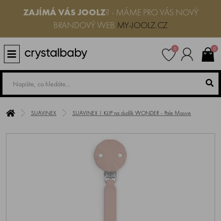
ZAJÍMÁ VÁS JOOLZ
? - MÁME PRO VÁS NOVÝ
BRANDOVÝ WEB
MY-JOOLZ.CZ
0
0
SUAVINEX
SUAVINEX | KLIP na dudlík WONDER - Pale Mauve