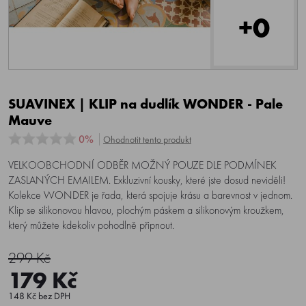
+0
SUAVINEX | KLIP na dudlík WONDER - Pale
Mauve
0%
Ohodnotit tento produkt
VELKOOBCHODNÍ ODBĚR MOŽNÝ POUZE DLE PODMÍNEK
ZASLANÝCH EMAILEM. Exkluzivní kousky, které jste dosud neviděli!
Kolekce WONDER je řada, která spojuje krásu a barevnost v jednom.
Klip se silikonovou hlavou, plochým páskem a silikonovým kroužkem,
který můžete kdekoliv pohodlně připnout.
299 Kč
179 Kč
148 Kč bez DPH