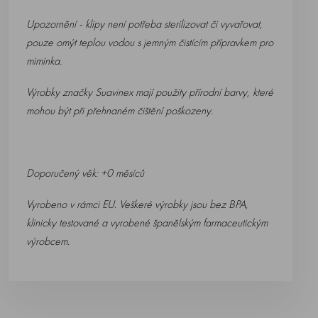
Upozornění - klipy není potřeba sterilizovat či vyvařovat,
pouze omýt teplou vodou s jemným čistícím přípravkem pro
miminka.
Výrobky značky Suavinex mají použity přírodní barvy, které
mohou být při přehnaném čištění poškozeny.
Doporučený věk: +0 měsíců
Vyrobeno v rámci EU. Veškeré výrobky jsou bez BPA,
klinicky testované a vyrobené španělským farmaceutickým
výrobcem.