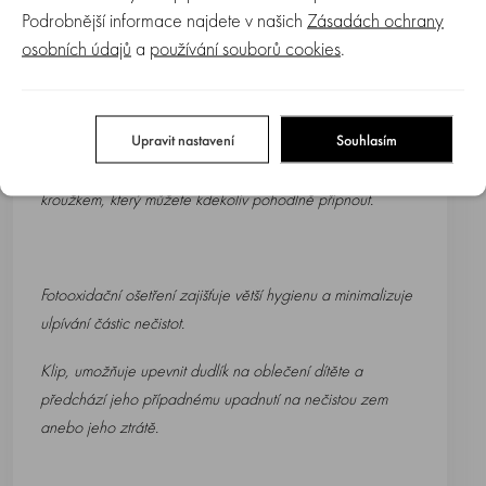
Podrobnější informace najdete v našich
EMAILEM.
Zásadách ochrany
osobních údajů
a
používání souborů cookies
.
Exkluzivní kousky, které jste dosud neviděli! Kolekce
WONDER je řada, která spojuje krásu a barevnost v
jednom.
Upravit nastavení
Souhlasím
Klip se silikonovou hlavou, plochým páskem a silikonovým
kroužkem, který můžete kdekoliv pohodlně připnout.
Fotooxidační ošetření zajišťuje větší hygienu a minimalizuje
ulpívání částic nečistot.
Klip, umožňuje upevnit dudlík na oblečení dítěte a
předchází jeho případnému upadnutí na nečistou zem
anebo jeho ztrátě.