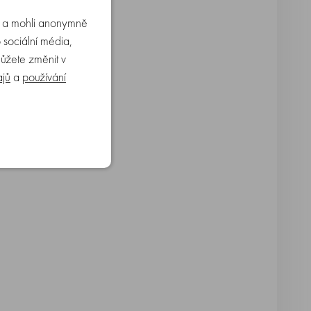
u a mohli anonymně
 sociální média,
můžete změnit v
ajů
a
používání