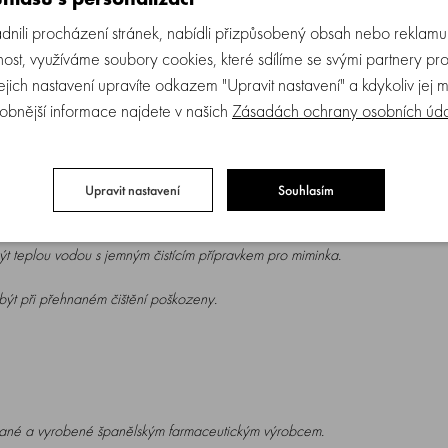
ili procházení stránek, nabídli přizpůsobený obsah nebo reklam
, který můžete kdekoliv pohodlně připnout.
ost, využíváme soubory cookies, které sdílíme se svými partnery pro
Jejich nastavení upravíte odkazem "Upravit nastavení" a kdykoliv jej 
obnější informace najdete v našich
Zásadách ochrany osobních úd
ástic nečistot.
o případnému upadnutí na nečistou zem anebo jeho ztrátě.
Upravit nastavení
Souhlasím
mýt teplou vodou s jemným čistícím přípravkem pro miminka.
být při přehnaném čištění poškozeny.
tované a vyrobené španělským farmaceutickým výrobcem.