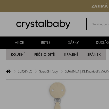
ZAJÍMÁ
AKCE
BRYLE
DÁRKY
DUDLÍK
KOJENÍ
PÉČE O DÍTĚ
KRMENÍ
SPÁNEK
SUAVINEX
Speciální řady
SUAVINEX | KLIP na dudlík WO