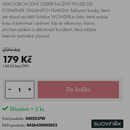
VELKOOBCHODNÍ ODBĚR MOŽNÝ POUZE DLE
PODMÍNEK ZASLANÝCH EMAILEM. Exkluzivní kousky, které
jste dosud neviděli! Kolekce WONDER je řada, která spojuje
krásu a barevnost v jednom. Klip se silikonovou hlavou,
plochým páskem a silikonovým kroužkem, který můžete
kdekoliv pohodlně připnout.
299 Kč
179 Kč
148 Kč bez DPH
Do košíku
Skladem > 5 ks
Kód produktu:
3402537W
EAN produktu:
8426420085052