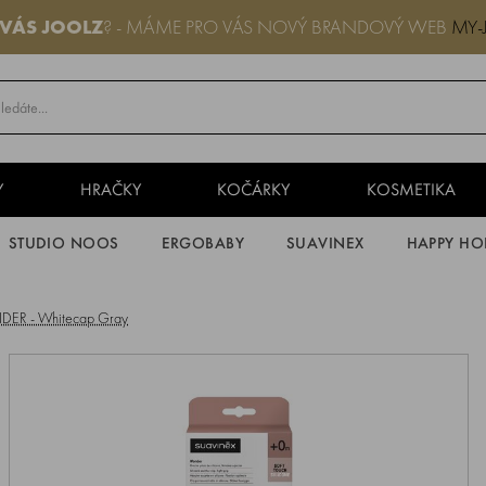
 VÁS JOOLZ
? - MÁME PRO VÁS NOVÝ BRANDOVÝ WEB
MY-
Y
HRAČKY
KOČÁRKY
KOSMETIKA
STUDIO NOOS
ERGOBABY
SUAVINEX
HAPPY HO
NDER - Whitecap Gray