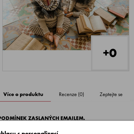
+0
Více o produktu
Recenze (0)
Zeptejte se
PODMÍNEK ZASLANÝCH EMAILEM.
ada, která spojuje krásu a barevnost v jednom.
hlasu s personalizací