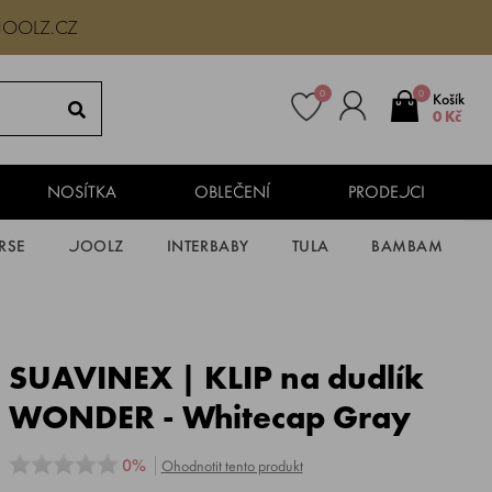
JOOLZ.CZ
0
0
Košík
0 Kč
NOSÍTKA
OBLEČENÍ
PRODEJCI
RSE
JOOLZ
INTERBABY
TULA
BAMBAM
SUAVINEX | KLIP na dudlík
WONDER - Whitecap Gray
0%
Ohodnotit tento produkt