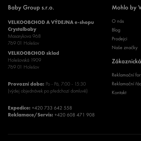
Baby Group s.r.o.
Mohlo by V
O nás
VELKOOBCHOD A VÝDEJNA e-shopu
Crystalbaby
Blog
Masarykova 968
Prodejci
769 01 Holešov
Naše značky
VELKOOBCHOD sklad
Holešovská 1909
Zákaznická
769 01 Holešov
Reklamační for
Reklamační řá
Provozní doba:
Po - Pá, 7:00 - 15:30
(výdej objednávek po předchozí domluvě)
Kontakt
Expedice:
+420 733 642 558
Reklamace/Servis:
+420 608 471 908