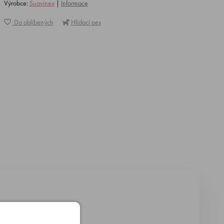
Výrobce:
Suavinex
|
Informace
Do oblíbených
Hlídací pes