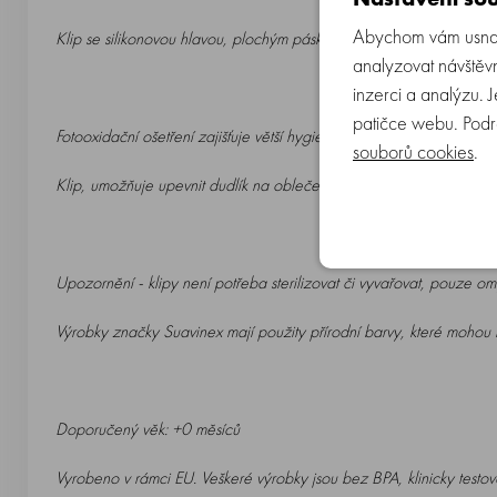
Abychom vám usnadn
Klip se silikonovou hlavou, plochým páskem a silikonovým kroužkem
analyzovat návštěvn
inzerci a analýzu. 
patičce webu. Podr
Fotooxidační ošetření zajišťuje větší hygienu a minimalizuje ulpívání č
souborů cookies
.
Klip, umožňuje upevnit dudlík na oblečení dítěte a předchází jeh
Upozornění - klipy není potřeba sterilizovat či vyvařovat, pouze o
Výrobky značky Suavinex mají použity přírodní barvy, které mohou 
Doporučený věk: +0 měsíců
Vyrobeno v rámci EU. Veškeré výrobky jsou bez BPA, klinicky tes