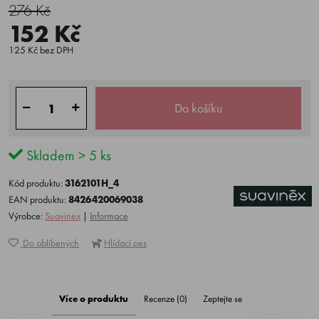
276 Kč
152 Kč
125 Kč bez DPH
Do košíku
Skladem > 5 ks
Kód produktu:
3162101H_4
EAN produktu:
8426420069038
Výrobce:
Suavinex
|
Informace
Do oblíbených
Hlídací pes
Více o produktu
Recenze (0)
Zeptejte se