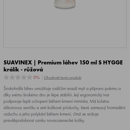
SUAVINEX | Premium láhev 150 ml S HYGGE
králík - růžová
0%
Ohodnotit tento produkt
Širokohrdlá láhev umožňuje rodičům snazší mytí a přípravu pokrmu a
díky svému širokému dnu je lépe stabilní. Její ergonomický tvar
podporuje lepší uchopení během krmení miminka. Má kulatou
silikonovou savičku a anti-kolikové průduchy, které zamezují hromadění
vzduchu a jeho polykání během krmení, čímž se snižuje
pravděpodobnost vzniku novorozenecké koliky.