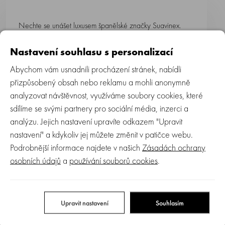
Nechte se unášet luxusem španělské značky Suavinex.
Nastavení souhlasu s personalizací
Abychom vám usnadnili procházení stránek, nabídli
Širokohrdlá láhev umožňuje rodičům snazší mytí a přípravu
přizpůsobený obsah nebo reklamu a mohli anonymně
pokrmu a díky svému širokému dnu je lépe stabilní. Její
analyzovat návštěvnost, využíváme soubory cookies, které
ergonomický tvar podporuje lepší uchopení během krmení
sdílíme se svými partnery pro sociální média, inzerci a
miminka. Má kulatou silikonovou savičku a anti-kolikové
analýzu. Jejich nastavení upravíte odkazem "Upravit
průduchy, které zamezují hromadění vzduchu a jeho
nastavení" a kdykoliv jej můžete změnit v patičce webu.
polykání během krmení, čímž se snižuje pravděpodobnost
Podrobnější informace najdete v našich
Zásadách ochrany
vzniku novorozenecké koliky.
osobních údajů
a
používání souborů cookies
.
Veškeré savičky i dudlíky jsou podpořeny a vyráběny ve
spolupráci s Asociací španělských dětských ortodontistů a
respektují přirozený vývoj dásní, zubů i patra dítěte.
Upravit nastavení
Souhlasím
Barvy použity pro dekorování výrobků značky Suavinex