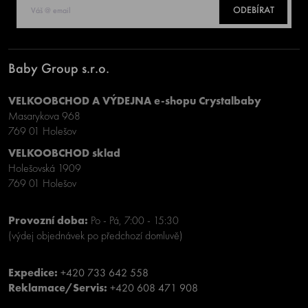
ODEBÍRAT
Baby Group s.r.o.
VELKOOBCHOD A VÝDEJNA e-shopu Crystalbaby
Masarykova 968
769 01 Holešov
VELKOOBCHOD sklad
Holešovská 1909
769 01 Holešov
Provozní doba:
Po - Pá, 7:00 - 15:30
(výdej objednávek po předchozí domluvě)
Expedice:
+420 733 642 558
Reklamace/Servis:
+420 608 471 908