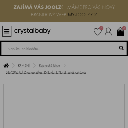
ZAJÍMÁ VÁS JOOLZ
? - MÁME PRO VÁS NOVÝ
BRANDOVÝ WEB
MY-JOOLZ.CZ
0
0
KRMENÍ
Kojenecké láhve
SUAVINEX | Premium láhev 150 ml S HYGGE králík - růžová