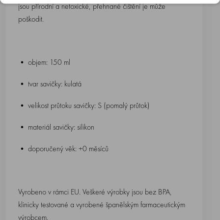
jsou přírodní a netoxické, přehnané čištění je může
poškodit.
• objem: 150 ml
• tvar savičky: kulatá
• velikost průtoku savičky: S (pomalý průtok)
• materiál savičky: silikon
• doporučený věk: +0 měsíců
Vyrobeno v rámci EU. Veškeré výrobky jsou bez BPA,
klinicky testované a vyrobené španělským farmaceutickým
výrobcem.