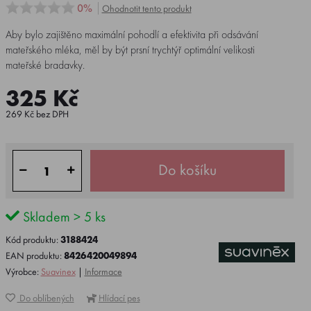
0%
Ohodnotit tento produkt
Aby bylo zajištěno maximální pohodlí a efektivita při odsávání
mateřského mléka, měl by být prsní trychtýř optimální velikosti
mateřské bradavky.
325 Kč
269 Kč bez DPH
Do košíku
Skladem > 5 ks
Kód produktu:
3188424
EAN produktu:
8426420049894
Výrobce:
Suavinex
|
Informace
Do oblíbených
Hlídací pes