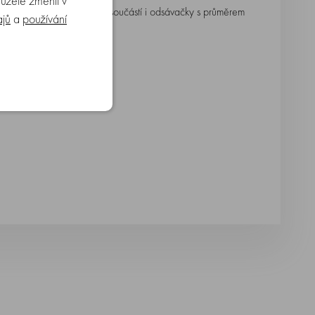
můžete změnit v
21 mm a velikost M, který je součástí i odsávačky s průměrem
ajů
a
používání