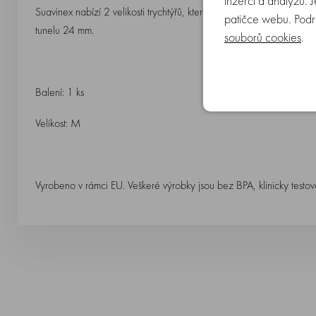
inzerci a analýzu. 
Suavinex nabízí 2 velikosti trychtýřů, které jsou kompatibilní s el
patičce webu. Podr
tunelu 24 mm.
souborů cookies
.
Balení: 1 ks
Velikost: M
Vyrobeno v rámci EU. Veškeré výrobky jsou bez BPA, klinicky tes