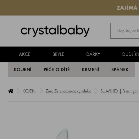
ZAJÍMÁ
AKCE
BRYLE
DÁRKY
DUDLÍK
KOJENÍ
PÉČE O DÍTĚ
KRMENÍ
SPÁNEK
KOJENÍ
Zero Zero odsávačky mléka
SUAVINEX | Prsní tryc