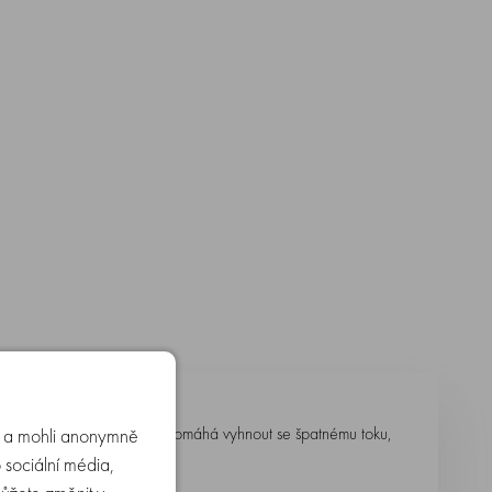
vky. Správné nasazení nejen pomáhá vyhnout se špatnému toku,
u a mohli anonymně
enku.
 sociální média,