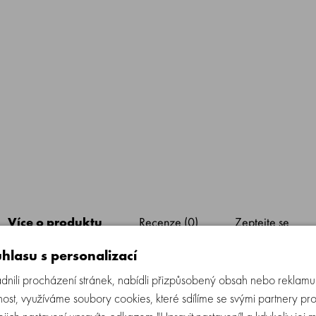
Více o produktu
Recenze (0)
Zeptejte se
hlasu s personalizací
eřského mléka, měl by být prsní trychtýř optimální velikosti mateřské brada
ili procházení stránek, nabídli přizpůsobený obsah nebo reklam
ka by měla být vsunutá uvnitř tunelu prsního štítu a areola by měla být v
ost, využíváme soubory cookies, které sdílíme se svými partnery pro