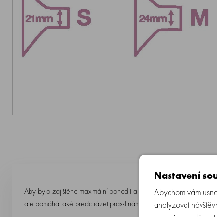
Nastavení sou
Aby bylo zajištěno maximální pohodlí a efektivita při odsávání mat
Abychom vám usnadn
ale pomáhá také předcházet prasklinám a bolavým bradavkám. Bradav
analyzovat návštěvn