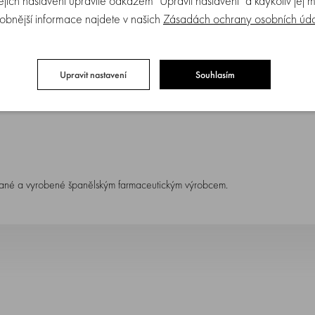
Jejich nastavení upravíte odkazem "Upravit nastavení" a kdykoliv jej 
ektrickou a manuální prsní odsávačkou. Dostupná velikost: S má průměr tunelu 
obnější informace najdete v našich
Zásadách ochrany osobních úd
Upravit nastavení
Souhlasím
tované a vyrobené španělským farmaceutickým výrobcem.