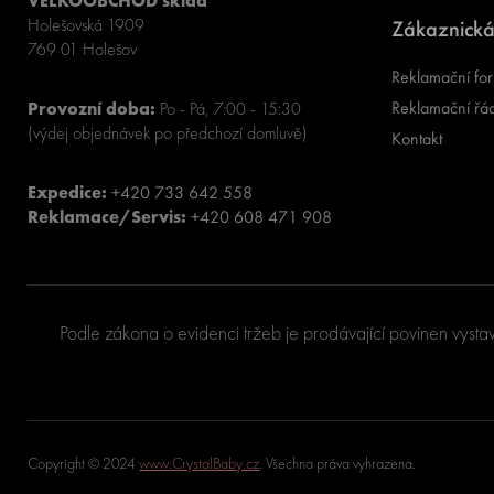
VELKOOBCHOD sklad
Holešovská 1909
Zákaznická
769 01 Holešov
Reklamační for
Reklamační řá
Provozní doba:
Po - Pá, 7:00 - 15:30
(výdej objednávek po předchozí domluvě)
Kontakt
Expedice:
+420 733 642 558
Reklamace/Servis:
+420 608 471 908
Podle zákona o evidenci tržeb je prodávající povinen vysta
Copyright © 2024
www.CrystalBaby.cz
. Všechna práva vyhrazena.