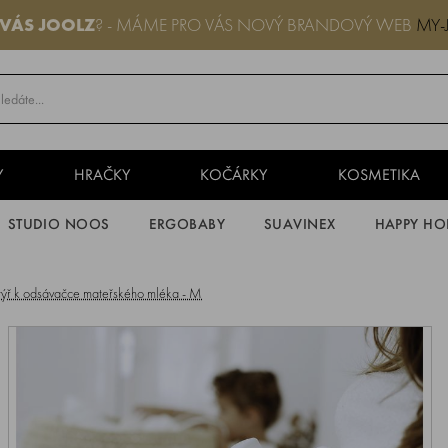
 VÁS JOOLZ
? - MÁME PRO VÁS NOVÝ BRANDOVÝ WEB
MY-
Y
HRAČKY
KOČÁRKY
KOSMETIKA
STUDIO NOOS
ERGOBABY
SUAVINEX
HAPPY HO
htýř k odsávačce mateřského mléka - M