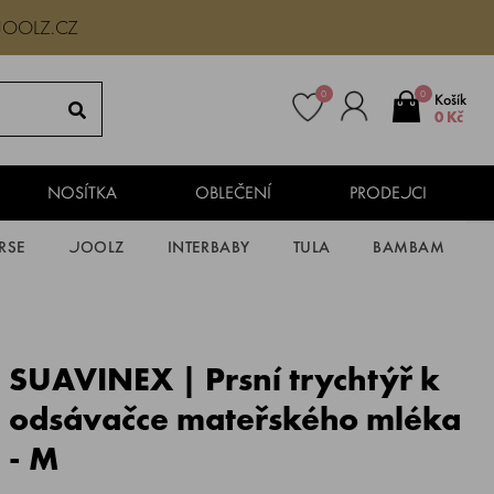
JOOLZ.CZ
0
0
Košík
0 Kč
NOSÍTKA
OBLEČENÍ
PRODEJCI
RSE
JOOLZ
INTERBABY
TULA
BAMBAM
SUAVINEX | Prsní trychtýř k
odsávačce mateřského mléka
- M