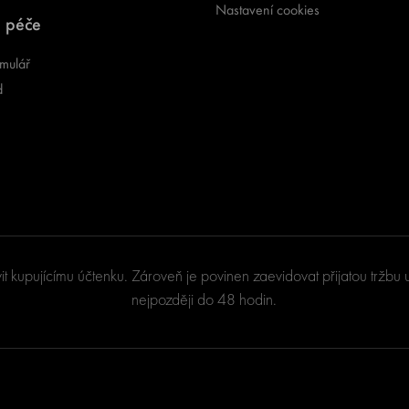
Nastavení cookies
 péče
mulář
d
vit kupujícímu účtenku. Zároveň je povinen zaevidovat přijatou tržb
nejpozději do 48 hodin.