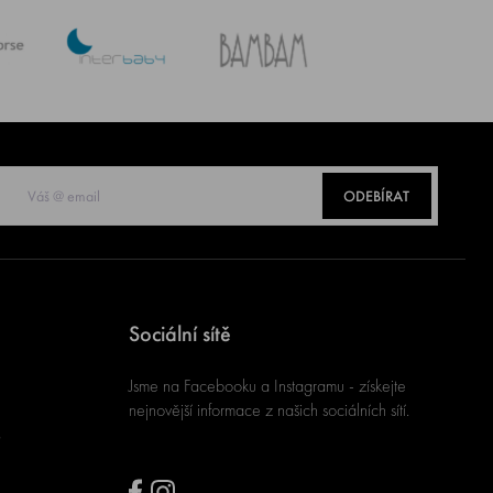
ODEBÍRAT
Sociální sítě
Jsme na Facebooku a Instagramu - získejte
nejnovější informace z našich sociálních sítí.