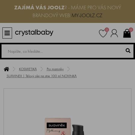
ZAJÍMÁ VÁS JOOLZ
? - MÁME PRO VÁS NOVÝ
BRANDOVÝ WEB
MY-JOOLZ.CZ
0
0
KOSMETIKA
Pro maminky
SUAVINEX | Tělový olej na strie 100 ml NOVINKA