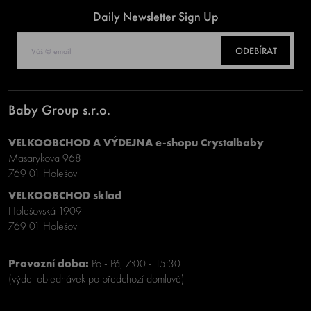
Daily Newsletter Sign Up
ODEBÍRAT
Baby Group s.r.o.
VELKOOBCHOD A VÝDEJNA e-shopu Crystalbaby
Masarykova 968
769 01 Holešov
VELKOOBCHOD sklad
Holešovská 1909
769 01 Holešov
Provozní doba:
Po - Pá, 7:00 - 15:30
(výdej objednávek po předchozí domluvě)