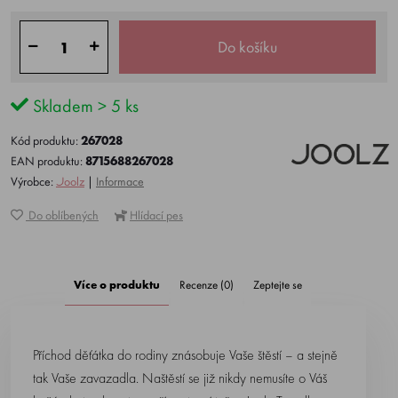
Do košíku
Skladem > 5 ks
Kód produktu:
267028
EAN produktu:
8715688267028
Výrobce:
Joolz
|
Informace
Do oblíbených
Hlídací pes
Více o produktu
Recenze (0)
Zeptejte se
Příchod děťátka do rodiny znásobuje Vaše štěstí – a stejně
tak Vaše zavazadla. Naštěstí se již nikdy nemusíte o Váš