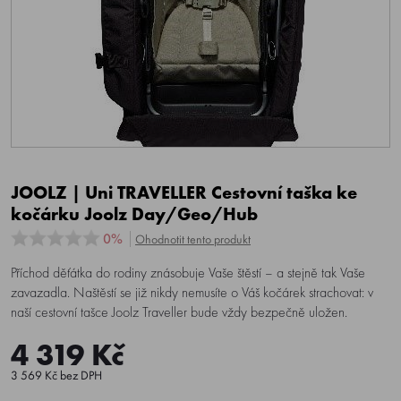
JOOLZ | Uni TRAVELLER Cestovní taška ke
kočárku Joolz Day/Geo/Hub
0%
Ohodnotit tento produkt
Příchod děťátka do rodiny znásobuje Vaše štěstí – a stejně tak Vaše
zavazadla. Naštěstí se již nikdy nemusíte o Váš kočárek strachovat: v
naší cestovní tašce Joolz Traveller bude vždy bezpečně uložen.
4 319 Kč
3 569 Kč bez DPH