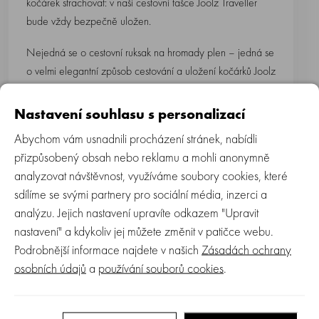
kočárek strachovat: v naší cestovní tašce Joolz Traveller
bude vždy bezpečně uložen.
Nejedná se o cestovní ruksak na hromady plen – jedná se
o velmi elegantní způsob cestování a uložení kočárků Joolz
Day/Day2/Day3, Joolz Geo/Geo2 nebo Joolz Hub a
kdykoliv budete trávit čas vaší dovolené, prožijete ho v
Nastavení souhlasu s personalizací
naprostém komfortu.
Abychom vám usnadnili procházení stránek, nabídli
přizpůsobený obsah nebo reklamu a mohli anonymně
analyzovat návštěvnost, využíváme soubory cookies, které
+ kožené detaily: vypadají stylově a dokonale
sdílíme se svými partnery pro sociální média, inzerci a
analýzu. Jejich nastavení upravíte odkazem "Upravit
+ voděodolná textilie: odolná všem dobrodružstvím ve stylu
nastavení" a kdykoliv jej můžete změnit v patičce webu.
all inclusive
Podrobnější informace najdete v našich
Zásadách ochrany
osobních údajů
a
používání souborů cookies
.
+ praktická do ruky: uchopte a vydejte se na výlet
+ dvě kolečka: s lehkostí vykračujte