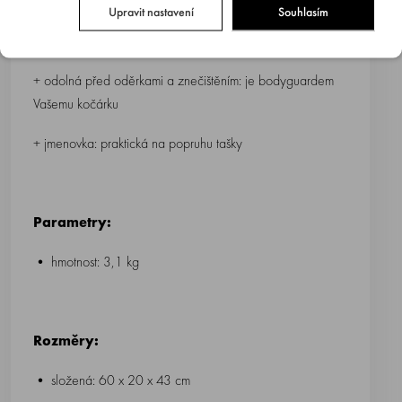
Upravit nastavení
Souhlasím
+ prakticky úložná: malá velikost pro uspokojení všech
cestovních potřeb
+ odolná před oděrkami a znečištěním: je bodyguardem
Vašemu kočárku
+ jmenovka: praktická na popruhu tašky
Parametry:
• hmotnost: 3,1 kg
Rozměry:
• složená: 60 x 20 x 43 cm