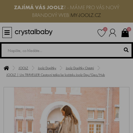
ZAJÍMÁ VÁS JOOLZ
? - MÁME PRO VÁS NOVÝ
BRANDOVÝ WEB
MY-JOOLZ.CZ
0
0
JOOLZ
Joolz Doplňky
Joolz Doplňky Ostatní
JOOLZ | Uni TRAVELLER Cestovní taška ke kočárku Joolz Day/Geo/Hub