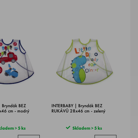
 Bryndák BEZ
INTERBABY | Bryndák BEZ
46 cm - modrý
RUKÁVŮ 28x46 cm - zelený
ladem > 5 ks
Skladem > 5 ks