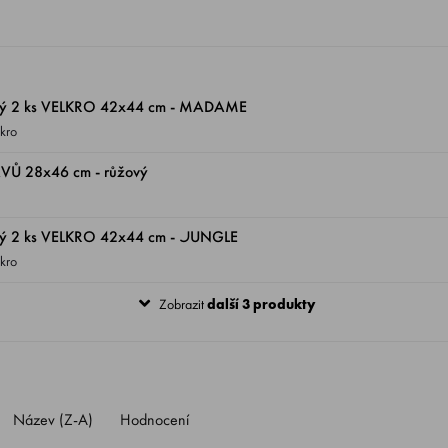
lný 2 ks VELKRO 42x44 cm - MADAME
lkro
VŮ 28x46 cm - růžový
ný 2 ks VELKRO 42x44 cm - JUNGLE
lkro
Zobrazit
další 3 produkty
Název (Z-A)
Hodnocení