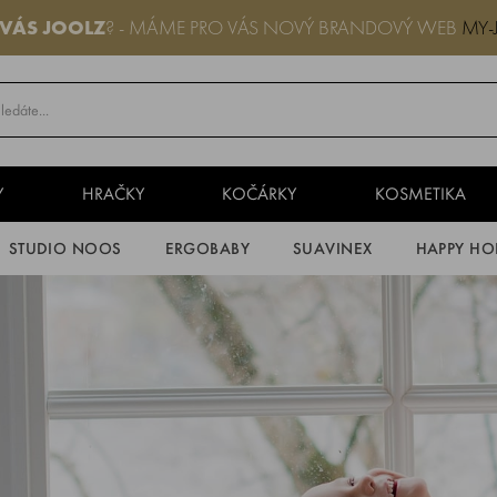
 VÁS JOOLZ
? - MÁME PRO VÁS NOVÝ BRANDOVÝ WEB
MY-
Y
HRAČKY
KOČÁRKY
KOSMETIKA
STUDIO NOOS
ERGOBABY
SUAVINEX
HAPPY HO