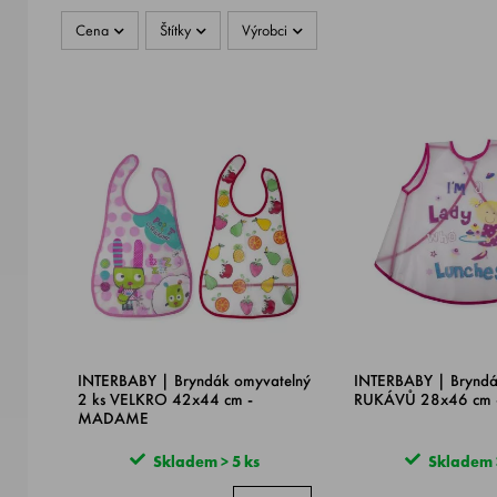
Cena
Štítky
Výrobci
INTERBABY | Bryndák omyvatelný
INTERBABY | Bryndá
2 ks VELKRO 42x44 cm -
RUKÁVŮ 28x46 cm -
MADAME
Skladem > 5 ks
Skladem >