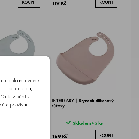
KOUPIT
KOUPIT
119 Kč
u a mohli anonymně
 sociální média,
můžete změnit v
Bryndák silikonový -
INTERBABY | Bryndák silikonový -
ajů
a
používání
růžový
ladem > 5 ks
Skladem > 5 ks
KOUPIT
KOUPIT
169 Kč