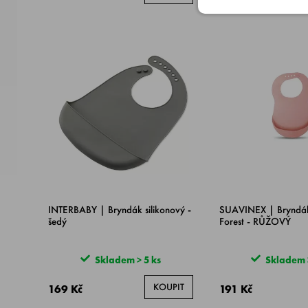
INTERBABY | Bryndák silikonový -
SUAVINEX | Bryndá
šedý
Forest - RŮŽOVÝ
Skladem > 5 ks
Skladem >
KOUPIT
169 Kč
191 Kč