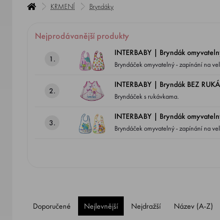
KRMENÍ
Bryndáky
Nejprodávanější produkty
INTERBABY | Bryndák omyvate
1.
Bryndáček omyvatelný - zapínání na ve
INTERBABY | Bryndák BEZ RUKÁ
2.
Bryndáček s rukávkama.
INTERBABY | Bryndák omyvatel
3.
Bryndáček omyvatelný - zapínání na ve
Doporučené
Nejlevnější
Nejdražší
Název (A-Z)