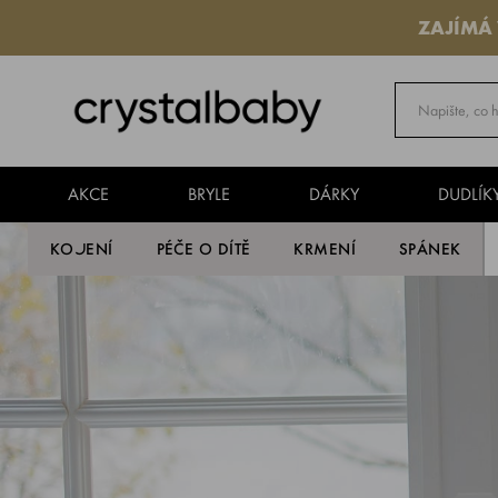
ZAJÍMÁ
AKCE
BRYLE
DÁRKY
DUDLÍK
KOJENÍ
PÉČE O DÍTĚ
KRMENÍ
SPÁNEK