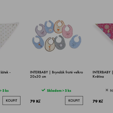
šátek -
INTERBABY | Bryndák froté velkro
INTERBABY | 
20x30 cm
Květina
 5 ks
Skladem > 5 ks
N
KOUPIT
KOUPIT
79 Kč
79 Kč