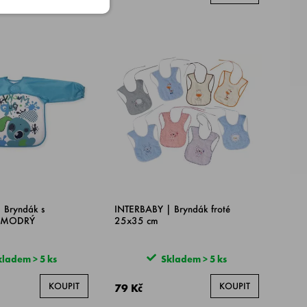
 Bryndák s
INTERBABY | Bryndák froté
- MODRÝ
25x35 cm
ladem > 5 ks
Skladem > 5 ks
KOUPIT
KOUPIT
79 Kč