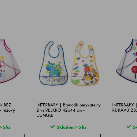
k BEZ
INTERBABY | Bryndák omyvatelný
INTERBABY |
 růžový
2 ks VELKRO 42x44 cm -
RUKÁVŮ 28x
JUNGLE
 5 ks
Skladem > 5 ks
Sk