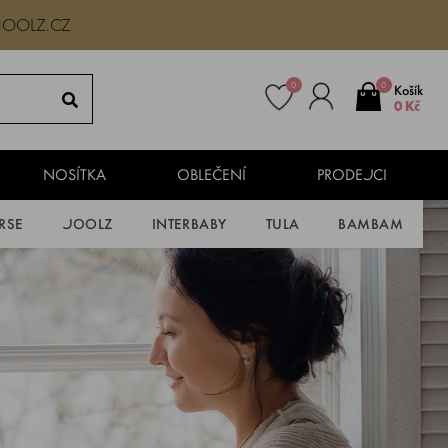
JOOLZ.CZ
0
0
Košík
0 Kč
NOSÍTKA
OBLEČENÍ
PRODEJCI
RSE
JOOLZ
INTERBABY
TULA
BAMBAM