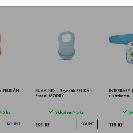
k PELIKÁN
SUAVINEX | Bryndák PELIKÁN
INTERBABY |
Forest- MODRÝ
rukávkama 
 5 ks
Skladem > 5 ks
Sk
KOUPIT
KOUPIT
191 Kč
115 Kč