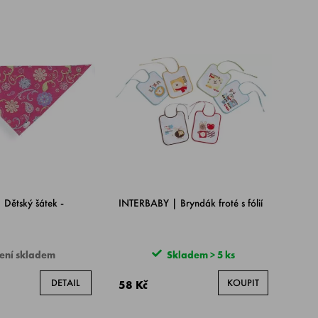
Dětský šátek -
INTERBABY | Bryndák froté s fólií
ení skladem
Skladem > 5 ks
DETAIL
KOUPIT
58 Kč