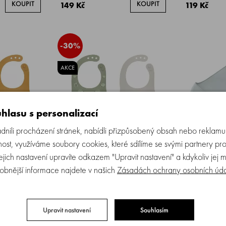
KOUPIT
KOUPIT
149 Kč
119 Kč
-30%
AKCE
hlasu s personalizací
ili procházení stránek, nabídli přizpůsobený obsah nebo reklam
ost, využíváme soubory cookies, které sdílíme se svými partnery pro
Jejich nastavení upravíte odkazem "Upravit nastavení" a kdykoliv jej 
silikonový 2
SUAVINEX | Bryndák silikonový 2
INTERBABY | 
obnější informace najdete v našich
Zásadách ochrany osobních úd
CE - okrový
kusy COLOUR ESSENCE - zelený
modrý
 5 ks
Skladem > 5 ks
Sk
Upravit nastavení
Souhlasím
529 Kč
KOUPIT
KOUPIT
370 Kč
169 Kč