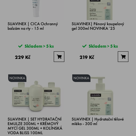
SUAVINEX | CICA Ochranný
SUAVINEX| Pěnový koupelový
balzám na rty - 15 ml
gel 300ml NOVINKA´25
Skladem > 5 ks
Skladem > 5 ks
229 Kč
219 Kč
NOVINKA
NOVINKA
SUAVINEX | SET HYDRATAČNÍ
SUAVINEX | Hydratační tělové
EMULZE 300ML + KRÉMOVÝ
mléko - 300 ml
MYCÍ GEL 300ML + KOLÍNSKÁ
VODA BLISS 100ML