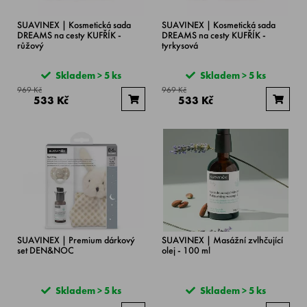
SUAVINEX | Kosmetická sada
SUAVINEX | Kosmetická sada
DREAMS na cesty KUFŘÍK -
DREAMS na cesty KUFŘÍK -
růžový
tyrkysová
Skladem > 5 ks
Skladem > 5 ks
969 Kč
969 Kč
533 Kč
533 Kč
SUAVINEX | Premium dárkový
SUAVINEX | Masážní zvlhčující
set DEN&NOC
olej - 100 ml
Skladem > 5 ks
Skladem > 5 ks