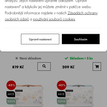
analýzu. Jejich nastavení upravíte odkazem "Upravit
nastavení" a kdykoliv jej můžete změnit v patičce webu.
NOVINKA
NOVINKA
Podrobnější informace najdete v našich
Zásadách ochrany
osobních údajů
a
používání souborů cookies
.
Upravit nastavení
Souhlasím
SUAVINEX | MŮJ PRVNÍ
Suavinex | BALZÁM NA
BATŮŽEK ELEPHANT
HRUDNÍK pro uvolnění hlenů 50
ml NOVINKA
Není skladem
Skladem > 5 ks
819 Kč
209 Kč
-45%
-45%
AKCE
AKCE
SLEVA
SLEVA