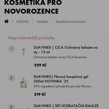
KOSMETIKA PRO
NOVOROZENCE
SUAVINEX
Kosmetika
Kosmetika pro novorozence
Nejprodávanější produkty
SUAVINEX | CICA Ochranný balzám na
1.
rty - 15 ml
Ochranný balzám na rty CICA Suavinex
intenzivně vyživuje a pomáhá obnovovat
229 Kč
jemnou pokožku suchých, popraskaných rtů
nebo rtů vystavených nepříznivým vnějším
SUAVINEX| Pěnový koupelový gel
2.
vlivům, jako je chlad, vítr nebo tření.
300ml NOVINKA´25
92% ingrediencí přírodního původu Pěnový
koupelový gel jemně čistí pokožku i vlasy a
219 Kč
vytváří bohatou pěnu , která stimuluje smysly a
promění každou koupel v radostný zážitek. Má
SUAVINEX | SET HYDRATAČNÍ EMULZE
3.
lehkou, příjemně parfémovanou texturu ,