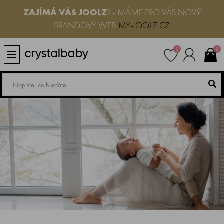
ZAJÍMÁ VÁS JOOLZ
? - MÁME PRO VÁS NOVÝ
BRANDOVÝ WEB
MY-JOOLZ.CZ
0
0