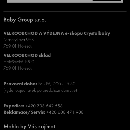
Baby Group s.r.o.
VELKOOBCHOD A VÝDEJNA e-shopu Crystalbaby
Masarykova 968
769 01 Holešov
VELKOOBCHOD sklad
Holešovská 1909
769 01 Holešov
Provozní doba:
Po - Pá, 7:00 - 15:30
(výdej objednávek po předchozí domluvě)
Expedice:
+420 733 642 558
Reklamace/Servis:
+420 608 471 908
Mohlo by Vás zajímat