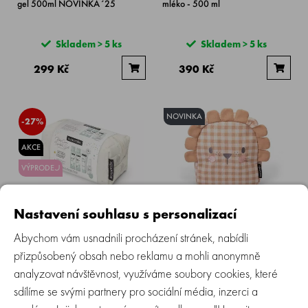
gel 500ml NOVINKA´25
mléko - 500 ml
Skladem > 5 ks
Skladem > 5 ks
299 Kč
390 Kč
NOVINKA
-27%
AKCE
VÝPRODEJ
SUAVINEX | Kosmetická sada na
SUAVINEX | MŮJ PRVNÍ
Nastavení souhlasu s personalizací
cesty V BAVLNĚNÉ TAŠTIČCE -
BATŮŽEK LION
krémová
Abychom vám usnadnili procházení stránek, nabídli
přizpůsobený obsah nebo reklamu a mohli anonymně
Skladem > 5 ks
Není skladem
analyzovat návštěvnost, využíváme soubory cookies, které
549 Kč
399 Kč
819 Kč
sdílíme se svými partnery pro sociální média, inzerci a