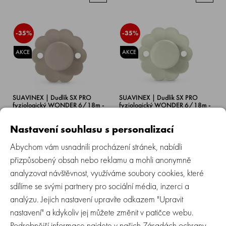
-35%
-35%
AKCE
AKCE
SUAVINEX | Dudlík SX PRO
SUAVINEX | Dudlík SX PRO
fyziologický WONDER 6/18m -
fyziologický WONDER 6/18m -
Gray Clouds
Almost Aqua
Nastavení souhlasu s personalizací
Skladem > 5 ks
Skladem > 5 ks
Abychom vám usnadnili procházení stránek, nabídli
199 Kč
199 Kč
129 Kč
129 Kč
přizpůsobený obsah nebo reklamu a mohli anonymně
analyzovat návštěvnost, využíváme soubory cookies, které
sdílíme se svými partnery pro sociální média, inzerci a
-20%
-35%
analýzu. Jejich nastavení upravíte odkazem "Upravit
nastavení" a kdykoliv jej můžete změnit v patičce webu.
AKCE
AKCE
Podrobnější informace najdete v našich
Zásadách ochrany