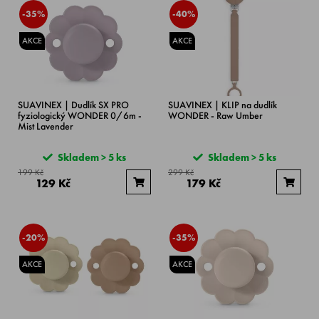
-35%
-40%
AKCE
AKCE
SUAVINEX | Dudlík SX PRO
SUAVINEX | KLIP na dudlík
fyziologický WONDER 0/6m -
WONDER - Raw Umber
Mist Lavender
Skladem > 5 ks
Skladem > 5 ks
199 Kč
299 Kč
129 Kč
179 Kč
-20%
-35%
AKCE
AKCE