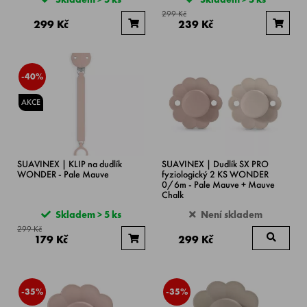
299 Kč
299 Kč
239 Kč
-40%
AKCE
SUAVINEX | KLIP na dudlík
SUAVINEX | Dudlík SX PRO
WONDER - Pale Mauve
fyziologický 2 KS WONDER
0/6m - Pale Mauve + Mauve
Chalk
Skladem > 5 ks
Není skladem
299 Kč
179 Kč
299 Kč
-35%
-35%