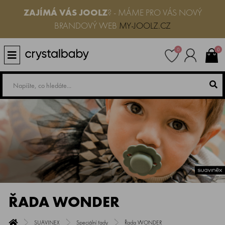
ZAJÍMÁ VÁS JOOLZ
? - MÁME PRO VÁS NOVÝ
BRANDOVÝ WEB
MY-JOOLZ.CZ
0
0
ŘADA WONDER
SUAVINEX
Speciální řady
Řada WONDER