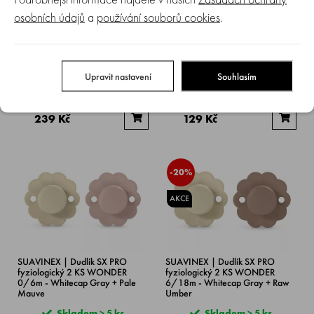
osobních údajů
a
používání souborů cookies
.
SUAVINEX | Dudlík SX PRO
SUAVINEX | Dudlík SX PRO
fyziologický 2 KS WONDER
fyziologický WONDER 6/18m -
0/6m - Almost Aqua + Whitecap
Pale Mauve
Gray
Upravit nastavení
Souhlasím
Skladem > 5 ks
Skladem > 5 ks
299 Kč
199 Kč
239 Kč
129 Kč
-20%
AKCE
SUAVINEX | Dudlík SX PRO
SUAVINEX | Dudlík SX PRO
fyziologický 2 KS WONDER
fyziologický 2 KS WONDER
0/6m - Whitecap Gray + Pale
6/18m - Whitecap Gray + Raw
Mauve
Umber
Skladem > 5 ks
Skladem > 5 ks