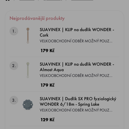
Nejprodávanější produkty
SUAVINEX | KLIP na dudlík WONDER -
1.
Cork
VELKOOBCHODNÍ ODBĚR MOŽNÝ POUZE
DLE PODMÍNEK ZASLANÝCH EMAILEM.
179 Kč
Exkluzivní kousky, které jste dosud neviděli!
Kolekce WONDER je řada, která spojuje krásu
SUAVINEX | KLIP na dudlík WONDER -
2.
a barevnost v jednom. Klip se silikonovou
Almost Aqua
hlavou, plochým páskem a silikonovým
VELKOOBCHODNÍ ODBĚR MOŽNÝ POUZE
kroužkem, který můžete kdekoliv pohodlně
DLE PODMÍNEK ZASLANÝCH EMAILEM.
179 Kč
připnout.
Exkluzivní kousky, které jste dosud neviděli!
Kolekce WONDER je řada, která spojuje krásu
SUAVINEX | Dudlík SX PRO fyziologický
3.
a barevnost v jednom. Klip se silikonovou
WONDER 6/18m - Spring Lake
hlavou, plochým páskem a silikonovým
VELKOOBCHODNÍ ODBĚR MOŽNÝ POUZE
kroužkem, který můžete kdekoliv pohodlně
DLE PODMÍNEK ZASLANÝCH EMAILEM.
129 Kč
připnout.
KONVEXNÍ ŠTÍTEK A FYZIOLOGICKÝ