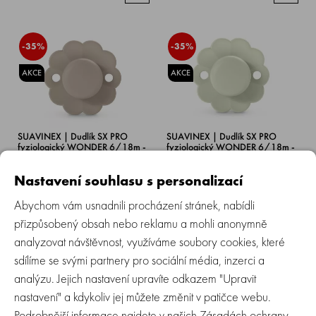
-35%
-35%
AKCE
AKCE
SUAVINEX | Dudlík SX PRO
SUAVINEX | Dudlík SX PRO
fyziologický WONDER 6/18m -
fyziologický WONDER 6/18m -
Gray Clouds
Almost Aqua
Nastavení souhlasu s personalizací
Skladem > 5 ks
Skladem > 5 ks
Abychom vám usnadnili procházení stránek, nabídli
199 Kč
199 Kč
129 Kč
129 Kč
přizpůsobený obsah nebo reklamu a mohli anonymně
analyzovat návštěvnost, využíváme soubory cookies, které
sdílíme se svými partnery pro sociální média, inzerci a
-20%
-35%
analýzu. Jejich nastavení upravíte odkazem "Upravit
nastavení" a kdykoliv jej můžete změnit v patičce webu.
AKCE
AKCE
Podrobnější informace najdete v našich
Zásadách ochrany