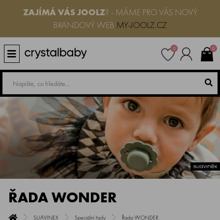
ZAJÍMÁ VÁS JOOLZ
? - MÁME PRO VÁS NOVÝ
BRANDOVÝ WEB
MY-JOOLZ.CZ
0
0
ŘADA WONDER
SUAVINEX
Speciální řady
Řada WONDER