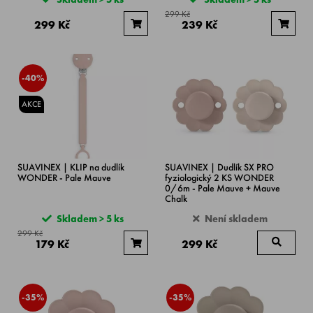
299 Kč
299 Kč
239 Kč
-40%
AKCE
SUAVINEX | KLIP na dudlík
SUAVINEX | Dudlík SX PRO
WONDER - Pale Mauve
fyziologický 2 KS WONDER
0/6m - Pale Mauve + Mauve
Chalk
Skladem > 5 ks
Není skladem
299 Kč
179 Kč
299 Kč
-35%
-35%