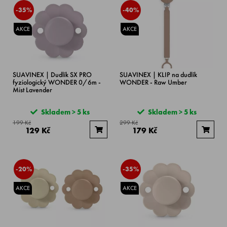
-35%
-40%
AKCE
AKCE
SUAVINEX | Dudlík SX PRO
SUAVINEX | KLIP na dudlík
fyziologický WONDER 0/6m -
WONDER - Raw Umber
Mist Lavender
Skladem > 5 ks
Skladem > 5 ks
199 Kč
299 Kč
129 Kč
179 Kč
-20%
-35%
AKCE
AKCE