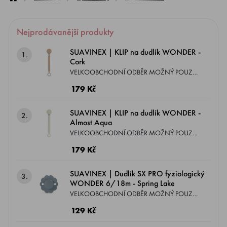
Nejprodávanější produkty
SUAVINEX | KLIP na dudlík WONDER -
1.
Cork
VELKOOBCHODNÍ ODBĚR MOŽNÝ POUZE
DLE PODMÍNEK ZASLANÝCH EMAILEM.
179 Kč
Exkluzivní kousky, které jste dosud neviděli!
Kolekce WONDER je řada, která spojuje krásu
SUAVINEX | KLIP na dudlík WONDER -
2.
a barevnost v jednom. Klip se silikonovou
Almost Aqua
hlavou, plochým páskem a silikonovým
VELKOOBCHODNÍ ODBĚR MOŽNÝ POUZE
kroužkem, který můžete kdekoliv pohodlně
DLE PODMÍNEK ZASLANÝCH EMAILEM.
179 Kč
připnout.
Exkluzivní kousky, které jste dosud neviděli!
Kolekce WONDER je řada, která spojuje krásu
SUAVINEX | Dudlík SX PRO fyziologický
3.
a barevnost v jednom. Klip se silikonovou
WONDER 6/18m - Spring Lake
hlavou, plochým páskem a silikonovým
VELKOOBCHODNÍ ODBĚR MOŽNÝ POUZE
kroužkem, který můžete kdekoliv pohodlně
DLE PODMÍNEK ZASLANÝCH EMAILEM.
129 Kč
připnout.
KONVEXNÍ ŠTÍTEK A FYZIOLOGICKÝ