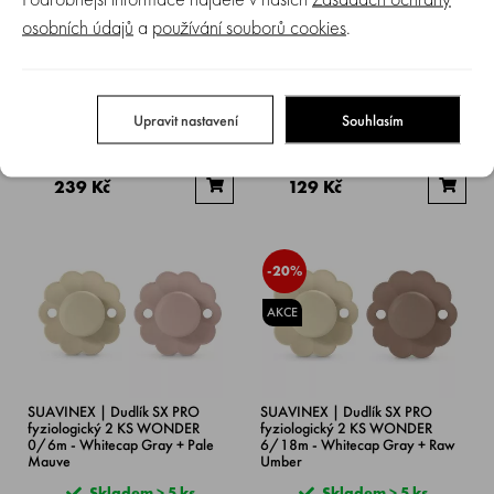
osobních údajů
a
používání souborů cookies
.
SUAVINEX | Dudlík SX PRO
SUAVINEX | Dudlík SX PRO
fyziologický 2 KS WONDER
fyziologický WONDER 6/18m -
0/6m - Almost Aqua + Whitecap
Pale Mauve
Gray
Upravit nastavení
Souhlasím
Skladem > 5 ks
Skladem > 5 ks
299 Kč
199 Kč
239 Kč
129 Kč
-20%
AKCE
SUAVINEX | Dudlík SX PRO
SUAVINEX | Dudlík SX PRO
fyziologický 2 KS WONDER
fyziologický 2 KS WONDER
0/6m - Whitecap Gray + Pale
6/18m - Whitecap Gray + Raw
Mauve
Umber
Skladem > 5 ks
Skladem > 5 ks