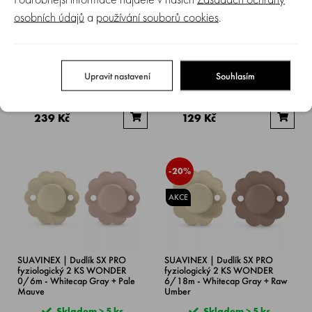
osobních údajů
a
používání souborů cookies
.
SUAVINEX | Dudlík SX PRO
SUAVINEX | Dudlík SX PRO
fyziologický 2 KS WONDER
fyziologický WONDER 6/18m -
0/6m - Almost Aqua + Whitecap
Pale Mauve
Gray
Upravit nastavení
Souhlasím
Skladem > 5 ks
Skladem > 5 ks
299 Kč
199 Kč
239 Kč
129 Kč
-20%
AKCE
SUAVINEX | Dudlík SX PRO
SUAVINEX | Dudlík SX PRO
fyziologický 2 KS WONDER
fyziologický 2 KS WONDER
0/6m - Whitecap Gray + Pale
6/18m - Whitecap Gray + Raw
Mauve
Umber
Skladem > 5 ks
Skladem > 5 ks