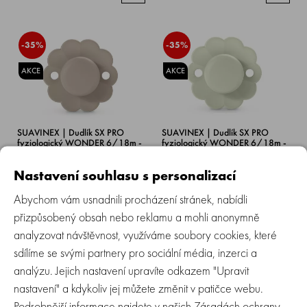
-35%
-35%
AKCE
AKCE
SUAVINEX | Dudlík SX PRO
SUAVINEX | Dudlík SX PRO
fyziologický WONDER 6/18m -
fyziologický WONDER 6/18m -
Gray Clouds
Almost Aqua
Nastavení souhlasu s personalizací
Skladem > 5 ks
Skladem > 5 ks
Abychom vám usnadnili procházení stránek, nabídli
199 Kč
199 Kč
129 Kč
129 Kč
přizpůsobený obsah nebo reklamu a mohli anonymně
analyzovat návštěvnost, využíváme soubory cookies, které
sdílíme se svými partnery pro sociální média, inzerci a
-20%
-35%
analýzu. Jejich nastavení upravíte odkazem "Upravit
nastavení" a kdykoliv jej můžete změnit v patičce webu.
AKCE
AKCE
Podrobnější informace najdete v našich
Zásadách ochrany