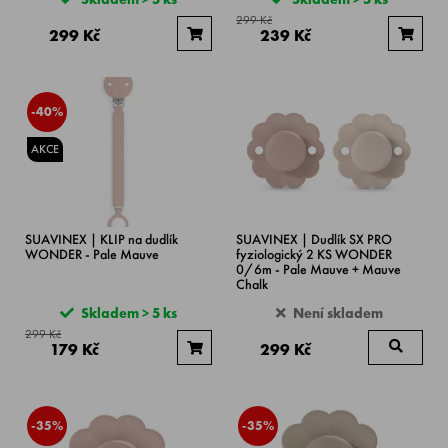
299 Kč
299 Kč
239 Kč
-40%
AKCE
SUAVINEX | KLIP na dudlík
SUAVINEX | Dudlík SX PRO
WONDER - Pale Mauve
fyziologický 2 KS WONDER
0/6m - Pale Mauve + Mauve
Chalk
Skladem > 5 ks
Není skladem
299 Kč
179 Kč
299 Kč
-35%
-35%