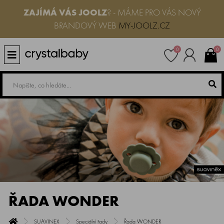
ZAJÍMÁ VÁS JOOLZ
? - MÁME PRO VÁS NOVÝ
BRANDOVÝ WEB
MY-JOOLZ.CZ
0
0
ŘADA WONDER
SUAVINEX
Speciální řady
Řada WONDER