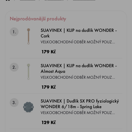
Nejprodávanější produkty
SUAVINEX | KLIP na dudlík WONDER -
1.
Cork
VELKOOBCHODNÍ ODBĚR MOŽNÝ POUZE
DLE PODMÍNEK ZASLANÝCH EMAILEM.
179 Kč
Exkluzivní kousky, které jste dosud neviděli!
Kolekce WONDER je řada, která spojuje krásu
SUAVINEX | KLIP na dudlík WONDER -
2.
a barevnost v jednom. Klip se silikonovou
Almost Aqua
hlavou, plochým páskem a silikonovým
VELKOOBCHODNÍ ODBĚR MOŽNÝ POUZE
kroužkem, který můžete kdekoliv pohodlně
DLE PODMÍNEK ZASLANÝCH EMAILEM.
179 Kč
připnout.
Exkluzivní kousky, které jste dosud neviděli!
Kolekce WONDER je řada, která spojuje krásu
SUAVINEX | Dudlík SX PRO fyziologický
3.
a barevnost v jednom. Klip se silikonovou
WONDER 6/18m - Spring Lake
hlavou, plochým páskem a silikonovým
VELKOOBCHODNÍ ODBĚR MOŽNÝ POUZE
kroužkem, který můžete kdekoliv pohodlně
DLE PODMÍNEK ZASLANÝCH EMAILEM.
129 Kč
připnout.
KONVEXNÍ ŠTÍTEK A FYZIOLOGICKÝ