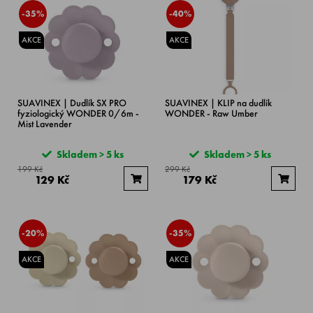
-35%
-40%
AKCE
AKCE
SUAVINEX | Dudlík SX PRO
SUAVINEX | KLIP na dudlík
fyziologický WONDER 0/6m -
WONDER - Raw Umber
Mist Lavender
Skladem > 5 ks
Skladem > 5 ks
199 Kč
299 Kč
129 Kč
179 Kč
-20%
-35%
AKCE
AKCE