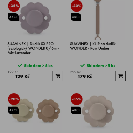
-35%
-40%
AKCE
AKCE
SUAVINEX | Dudlík SX PRO
SUAVINEX | KLIP na dudlík
fyziologický WONDER 0/6m -
WONDER - Raw Umber
Mist Lavender
Skladem > 5 ks
Skladem > 5 ks
199 Kč
299 Kč
129 Kč
179 Kč
-20%
-35%
AKCE
AKCE