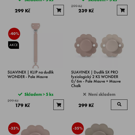
299 Kč
299 Kč
239 Kč
-40%
AKCE
SUAVINEX | KLIP na dudlík
SUAVINEX | Dudlík SX PRO
WONDER - Pale Mauve
fyziologický 2 KS WONDER
0/6m - Pale Mauve + Mauve
Chalk
Skladem > 5 ks
Není skladem
299 Kč
179 Kč
299 Kč
-35%
-35%