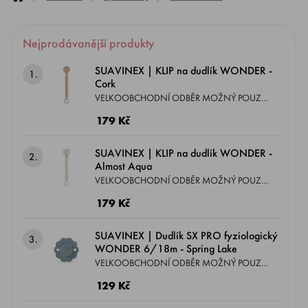
Nejprodávanější produkty
SUAVINEX | KLIP na dudlík WONDER -
1.
Cork
VELKOOBCHODNÍ ODBĚR MOŽNÝ POUZE
DLE PODMÍNEK ZASLANÝCH EMAILEM.
179 Kč
Exkluzivní kousky, které jste dosud neviděli!
Kolekce WONDER je řada, která spojuje krásu
SUAVINEX | KLIP na dudlík WONDER -
2.
a barevnost v jednom. Klip se silikonovou
Almost Aqua
hlavou, plochým páskem a silikonovým
VELKOOBCHODNÍ ODBĚR MOŽNÝ POUZE
kroužkem, který můžete kdekoliv pohodlně
DLE PODMÍNEK ZASLANÝCH EMAILEM.
179 Kč
připnout.
Exkluzivní kousky, které jste dosud neviděli!
Kolekce WONDER je řada, která spojuje krásu
SUAVINEX | Dudlík SX PRO fyziologický
3.
a barevnost v jednom. Klip se silikonovou
WONDER 6/18m - Spring Lake
hlavou, plochým páskem a silikonovým
VELKOOBCHODNÍ ODBĚR MOŽNÝ POUZE
kroužkem, který můžete kdekoliv pohodlně
DLE PODMÍNEK ZASLANÝCH EMAILEM.
129 Kč
připnout.
KONVEXNÍ ŠTÍTEK A FYZIOLOGICKÝ