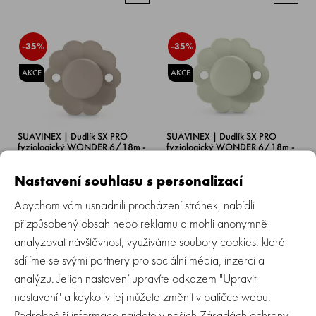
-35%
-35%
AKCE
AKCE
SUAVINEX | Dudlík SX PRO
SUAVINEX | Dudlík SX PRO
fyziologický WONDER 6/18m -
fyziologický WONDER 6/18m -
Gray Clouds
Almost Aqua
Nastavení souhlasu s personalizací
Skladem > 5 ks
Skladem > 5 ks
Abychom vám usnadnili procházení stránek, nabídli
199 Kč
199 Kč
129 Kč
129 Kč
přizpůsobený obsah nebo reklamu a mohli anonymně
analyzovat návštěvnost, využíváme soubory cookies, které
sdílíme se svými partnery pro sociální média, inzerci a
-20%
-35%
analýzu. Jejich nastavení upravíte odkazem "Upravit
nastavení" a kdykoliv jej můžete změnit v patičce webu.
AKCE
AKCE
Podrobnější informace najdete v našich
Zásadách ochrany