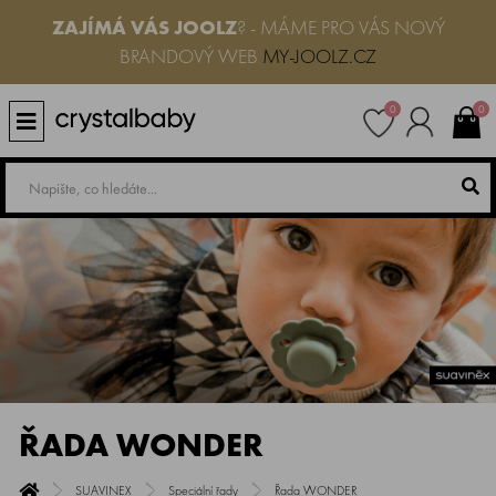
ZAJÍMÁ VÁS JOOLZ
? - MÁME PRO VÁS NOVÝ
BRANDOVÝ WEB
MY-JOOLZ.CZ
0
0
ŘADA WONDER
SUAVINEX
Speciální řady
Řada WONDER