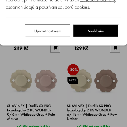
osobních údajů
a
používání souborů cookies
.
SUAVINEX | Dudlík SX PRO
SUAVINEX | Dudlík SX PRO
fyziologický 2 KS WONDER
fyziologický WONDER 6/18m -
0/6m - Almost Aqua + Whitecap
Pale Mauve
Gray
Upravit nastavení
Souhlasím
Skladem > 5 ks
Skladem > 5 ks
299 Kč
199 Kč
239 Kč
129 Kč
-20%
AKCE
SUAVINEX | Dudlík SX PRO
SUAVINEX | Dudlík SX PRO
fyziologický 2 KS WONDER
fyziologický 2 KS WONDER
0/6m - Whitecap Gray + Pale
6/18m - Whitecap Gray + Raw
Mauve
Umber
Skladem > 5 ks
Skladem > 5 ks