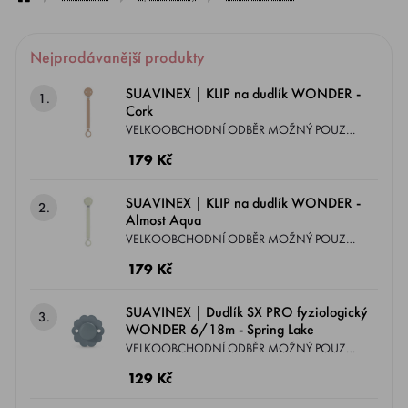
Nejprodávanější produkty
SUAVINEX | KLIP na dudlík WONDER -
1.
Cork
VELKOOBCHODNÍ ODBĚR MOŽNÝ POUZE
DLE PODMÍNEK ZASLANÝCH EMAILEM.
179 Kč
Exkluzivní kousky, které jste dosud neviděli!
Kolekce WONDER je řada, která spojuje krásu
SUAVINEX | KLIP na dudlík WONDER -
2.
a barevnost v jednom. Klip se silikonovou
Almost Aqua
hlavou, plochým páskem a silikonovým
VELKOOBCHODNÍ ODBĚR MOŽNÝ POUZE
kroužkem, který můžete kdekoliv pohodlně
DLE PODMÍNEK ZASLANÝCH EMAILEM.
179 Kč
připnout.
Exkluzivní kousky, které jste dosud neviděli!
Kolekce WONDER je řada, která spojuje krásu
SUAVINEX | Dudlík SX PRO fyziologický
3.
a barevnost v jednom. Klip se silikonovou
WONDER 6/18m - Spring Lake
hlavou, plochým páskem a silikonovým
VELKOOBCHODNÍ ODBĚR MOŽNÝ POUZE
kroužkem, který můžete kdekoliv pohodlně
DLE PODMÍNEK ZASLANÝCH EMAILEM.
129 Kč
připnout.
KONVEXNÍ ŠTÍTEK A FYZIOLOGICKÝ