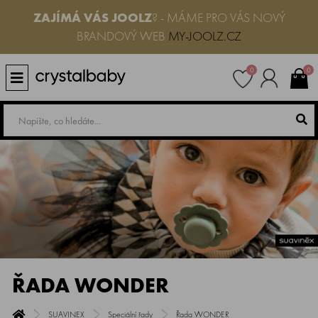
ZAJÍMÁ VÁS JOOLZ
? - MÁME PRO VÁS NOVÝ
BRANDOVÝ WEB
MY-JOOLZ.CZ
0
0
ŘADA WONDER
SUAVINEX
Speciální řady
Řada WONDER