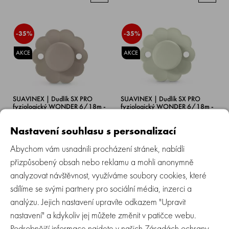
-35%
-35%
AKCE
AKCE
SUAVINEX | Dudlík SX PRO
SUAVINEX | Dudlík SX PRO
fyziologický WONDER 6/18m -
fyziologický WONDER 6/18m -
Gray Clouds
Almost Aqua
Nastavení souhlasu s personalizací
Skladem > 5 ks
Skladem > 5 ks
Abychom vám usnadnili procházení stránek, nabídli
199 Kč
199 Kč
129 Kč
129 Kč
přizpůsobený obsah nebo reklamu a mohli anonymně
analyzovat návštěvnost, využíváme soubory cookies, které
sdílíme se svými partnery pro sociální média, inzerci a
-20%
-35%
analýzu. Jejich nastavení upravíte odkazem "Upravit
nastavení" a kdykoliv jej můžete změnit v patičce webu.
AKCE
AKCE
Podrobnější informace najdete v našich
Zásadách ochrany