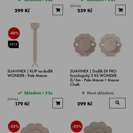
299 Kč
299 Kč
239 Kč
-40%
AKCE
SUAVINEX | KLIP na dudlík
SUAVINEX | Dudlík SX PRO
WONDER - Pale Mauve
fyziologický 2 KS WONDER
0/6m - Pale Mauve + Mauve
Chalk
Skladem > 5 ks
Není skladem
299 Kč
179 Kč
299 Kč
-35%
-35%