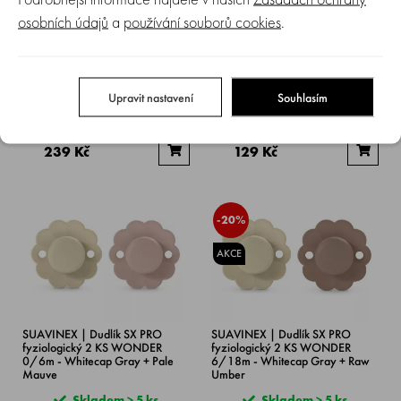
osobních údajů
a
používání souborů cookies
.
SUAVINEX | Dudlík SX PRO
SUAVINEX | Dudlík SX PRO
fyziologický 2 KS WONDER
fyziologický WONDER 6/18m -
0/6m - Almost Aqua + Whitecap
Pale Mauve
Gray
Upravit nastavení
Souhlasím
Skladem > 5 ks
Skladem > 5 ks
299 Kč
199 Kč
239 Kč
129 Kč
-20%
AKCE
SUAVINEX | Dudlík SX PRO
SUAVINEX | Dudlík SX PRO
fyziologický 2 KS WONDER
fyziologický 2 KS WONDER
0/6m - Whitecap Gray + Pale
6/18m - Whitecap Gray + Raw
Mauve
Umber
Skladem > 5 ks
Skladem > 5 ks