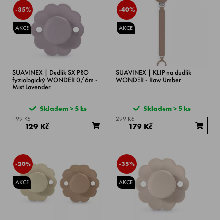
-35%
-40%
AKCE
AKCE
SUAVINEX | Dudlík SX PRO
SUAVINEX | KLIP na dudlík
fyziologický WONDER 0/6m -
WONDER - Raw Umber
Mist Lavender
Skladem > 5 ks
Skladem > 5 ks
199 Kč
299 Kč
129 Kč
179 Kč
-20%
-35%
AKCE
AKCE